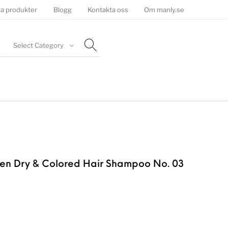
la produkter
Blogg
Kontakta oss
Om manly.se
Select Category
en Dry & Colored Hair Shampoo No. 03