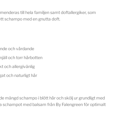
deras till hela familjen samt doftallergiker, som
tt schampo med en gnutta doft.
ande och vårdande
jäll och torr hårbotten
 och allergivänlig
at och naturligt hår
e mängd schampo i blött hår och skölj ur grundligt med
a schampot med balsam från By Falengreen för optimalt