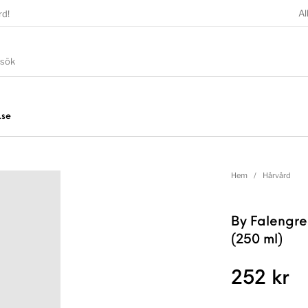
Al
rd!
.se
Hem
/
Hårvård
By Falengre
(250 ml)
252
kr