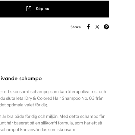
Köp nu
Share
tgivande schampo
ter ett skonsamt schampo, som kan återuppliva trist och
n du sluta leta! Dry & Colored Hair Shampoo No. 03 från
et optimala valet för dig.
 är bra både för dig och miljön. Med detta schampo får
unt hår baserat på en silikonfri formula, som har ett så
tt schampot kan användas som skonsam