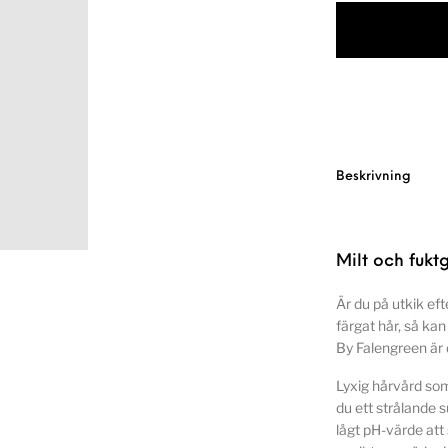
Beskrivning
Milt och fuk
Är du på utkik ef
färgat hår, så ka
By Falengreen är d
Lyxig hårvård som
du ett strålande s
lågt pH-värde a