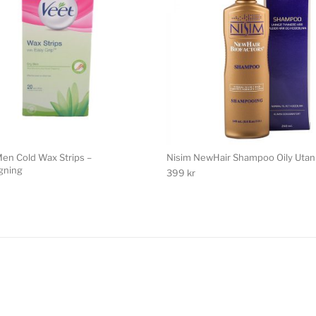
Men Cold Wax Strips –
Nisim NewHair Shampoo Oily Utan 
gning
399
kr