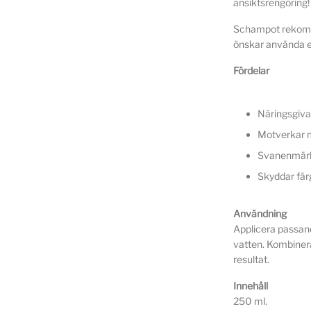
ansiktsrengöring!
Schampot rekommen
önskar använda e
Fördelar
Näringsgiv
Motverkar m
Svanenmärkt
Skyddar färg
Användning
Applicera passand
vatten. Kombiner
resultat.
Innehåll
250 ml.