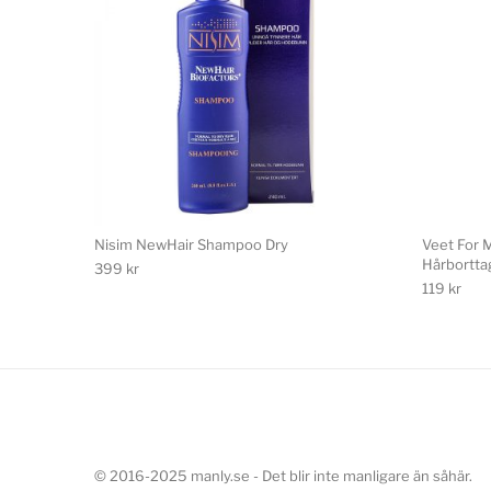
Nisim NewHair Shampoo Dry
Veet For 
Hårbortta
399
kr
119
kr
© 2016-2025 manly.se - Det blir inte manligare än såhär.