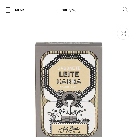
manly.se
MENY