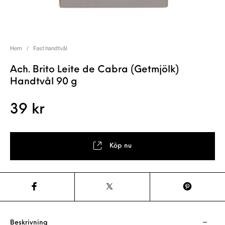
Hem
/
Fast handtvål
Ach. Brito Leite de Cabra (Getmjölk)
Handtvål 90 g
39
kr
Köp nu
Beskrivning