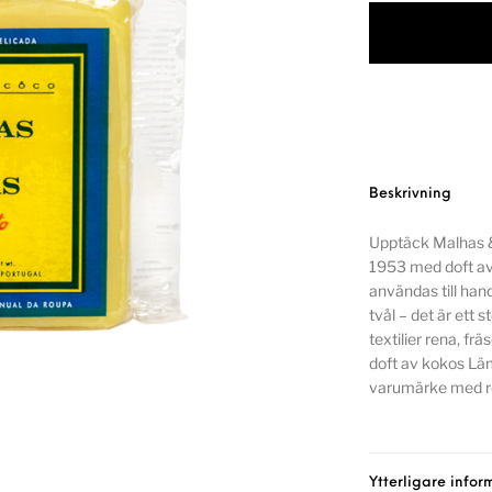
Beskrivning
Upptäck Malhas & 
1953 med doft av 
användas till han
tvål – det är ett s
textilier rena, fr
doft av kokos Läm
varumärke med r
Ytterligare infor