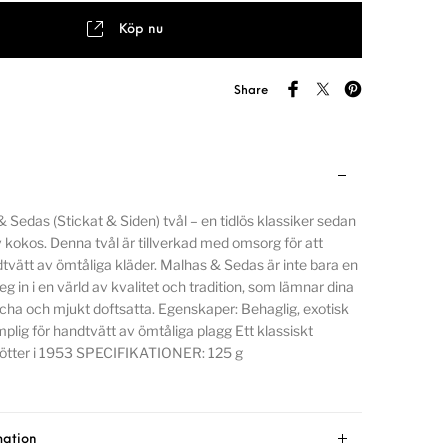
Köp nu
Share
Sedas (Stickat & Siden) tvål – en tidlös klassiker sedan
kokos. Denna tvål är tillverkad med omsorg för att
dtvätt av ömtåliga kläder. Malhas & Sedas är inte bara en
teg in i en värld av kvalitet och tradition, som lämnar dina
äscha och mjukt doftsatta. Egenskaper: Behaglig, exotisk
plig för handtvätt av ömtåliga plagg Ett klassiskt
ötter i 1953 SPECIFIKATIONER: 125 g
mation