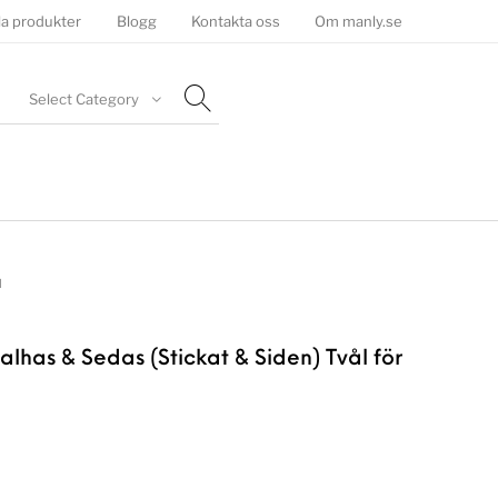
la produkter
Blogg
Kontakta oss
Om manly.se
Select Category
l
alhas & Sedas (Stickat & Siden) Tvål för