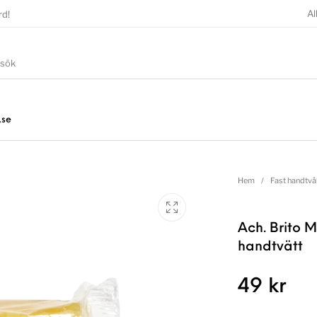
Al
rd!
.se
Hem
/
Fast handtvå
Ach. Brito M
handtvätt
49
kr