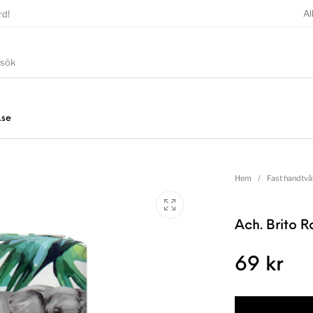
Al
rd!
.se
Hem
/
Fast handtvå
Ach. Brito R
69
kr