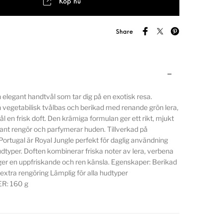
Köp nu
Share
n elegant handtvål som tar dig på en exotisk resa.
 vegetabilisk tvålbas och berikad med renande grön lera,
l en frisk doft. Den krämiga formulan ger ett rikt, mjukt
ant rengör och parfymerar huden. Tillverkad på
 i Portugal är Royal Jungle perfekt för daglig användning
udtyper. Doften kombinerar friska noter av lera, verbena
t ger en uppfriskande och ren känsla. Egenskaper: Berikad
 extra rengöring Lämplig för alla hudtyper
R: 160 g