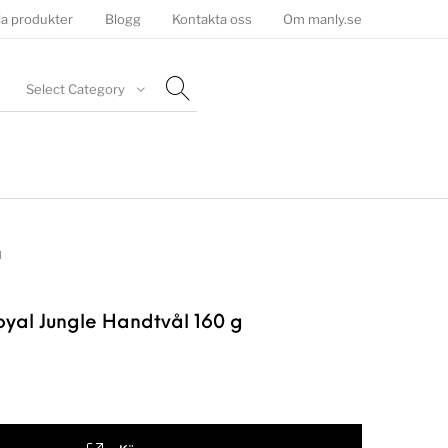
la produkter
Blogg
Kontakta oss
Om manly.se
Select Category
l
oyal Jungle Handtvål 160 g