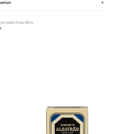
mation
yal Jungle Soap 160 g
l