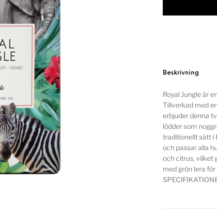
Beskrivning
Royal Jungle är e
Tillverkad med en
erbjuder denna två
lödder som noggr
traditionellt sätt
och passar alla h
och citrus, vilke
med grön lera för
SPECIFIKATIONE