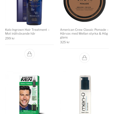
Kalo Ingrown Hair Treatment –
American Crew Classic Pomade –
Mot inåtväxande hår
Hårvax med Mellan styrka & Hög
glans
299
kr
325
kr