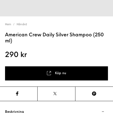
Hem
/
Hårvård
American Crew Daily Silver Shampoo (250
ml)
290
kr
Köp nu
Beskrivning