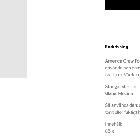
Beskrivning
America Crew F
använda och passa
tvätta ur. Vårdar
Stadga:
Medium
Glans:
Medium
Så används den:
G
torrt eller fuktigt 
Innehåll:
85 g