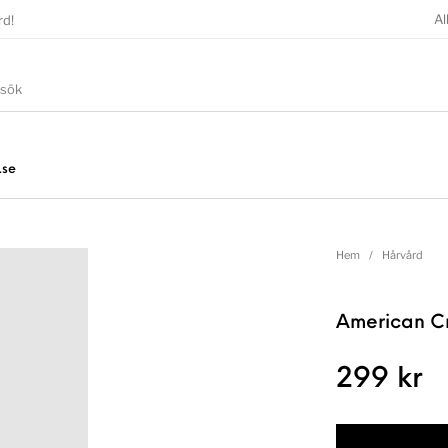
Al
rd!
.se
Hem
/
Hårvård
American C
299
kr