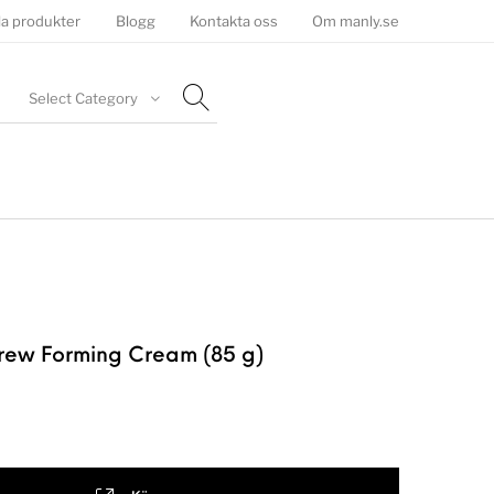
la produkter
Blogg
Kontakta oss
Om manly.se
Select Category
rew Forming Cream (85 g)