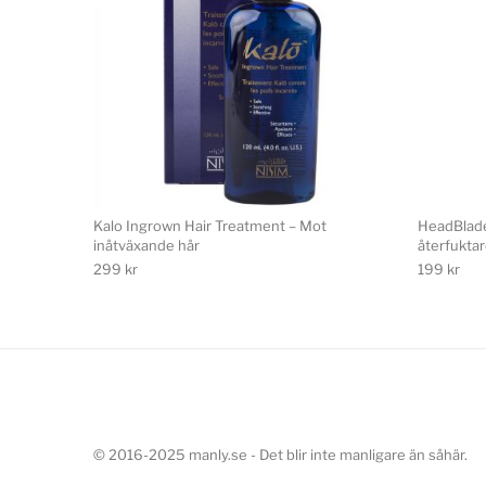
Kalo Ingrown Hair Treatment – Mot
HeadBlade
inåtväxande hår
återfukta
299
kr
199
kr
© 2016-2025 manly.se - Det blir inte manligare än såhär.