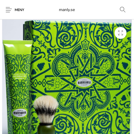
manly.se
MENY