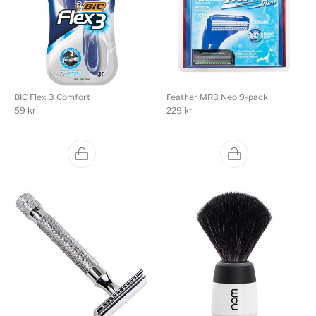
BIC Flex 3 Comfort
Feather MR3 Neo 9-pack
59
kr
229
kr