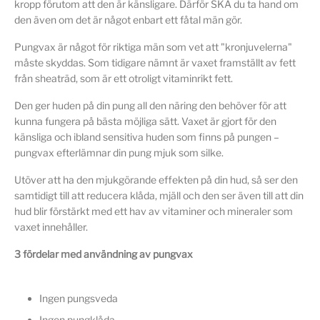
kropp förutom att den är känsligare. Därför SKA du ta hand om
den även om det är något enbart ett fåtal män gör.
Pungvax är något för riktiga män som vet att "kronjuvelerna"
måste skyddas. Som tidigare nämnt är vaxet framställt av fett
från sheaträd, som är ett otroligt vitaminrikt fett.
Den ger huden på din pung all den näring den behöver för att
kunna fungera på bästa möjliga sätt. Vaxet är gjort för den
känsliga och ibland sensitiva huden som finns på pungen –
pungvax efterlämnar din pung mjuk som silke.
Utöver att ha den mjukgörande effekten på din hud, så ser den
samtidigt till att reducera klåda, mjäll och den ser även till att din
hud blir förstärkt med ett hav av vitaminer och mineraler som
vaxet innehåller.
3 fördelar med användning av pungvax
Ingen pungsveda
Ingen pungklåda