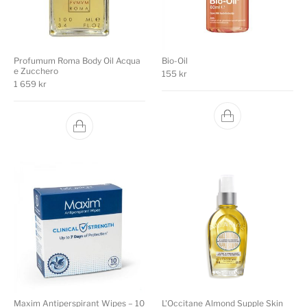
Profumum Roma Body Oil Acqua
Bio-Oil
e Zucchero
155
kr
1 659
kr
Maxim Antiperspirant Wipes – 10
L'Occitane Almond Supple Skin