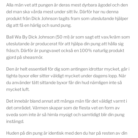
Alla män vet att pungen är deras mest dyrbara ägodel och den
del man ska vårda mest under sitt liv. Därför har nu denna
produkt från Dick Johnson tagits fram som uteslutande hjälper
dig att få en härlig och sund pung.
Ball Wa By Dick Johnson (50 ml) är som sagt ett vax/kräm som
uteslutande är producerat för att hjälpa din pung att hålla sig
fräsch. Därför är pungvaxet också en 100% naturlig produkt
gjord på sheasmör.
Den är helt essentiell för dig som antingen idrottar mycket, går i
tighta byxor eller sitter väldigt mycket under dagens lopp. När
du använder tätt sittande byxor får din hud nämligen inte så
mycket luft.
Det innebär bland annat att många män får det väldigt varmt i
det området. Värmen skapar som de flesta vet en form av
sveda som inte är så himla mysigt och samtidigt blir din pung
instängd.
Huden på din pung är identisk med den du har på resten av din