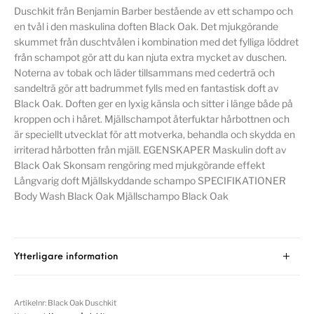
Duschkit från Benjamin Barber bestående av ett schampo och
en tvål i den maskulina doften Black Oak. Det mjukgörande
skummet från duschtvålen i kombination med det fylliga löddret
från schampot gör att du kan njuta extra mycket av duschen.
Noterna av tobak och läder tillsammans med cederträ och
sandelträ gör att badrummet fylls med en fantastisk doft av
Black Oak. Doften ger en lyxig känsla och sitter i länge både på
kroppen och i håret. Mjällschampot återfuktar hårbottnen och
är speciellt utvecklat för att motverka, behandla och skydda en
irriterad hårbotten från mjäll. EGENSKAPER Maskulin doft av
Black Oak Skonsam rengöring med mjukgörande effekt
Långvarig doft Mjällskyddande schampo SPECIFIKATIONER
Body Wash Black Oak Mjällschampo Black Oak
Ytterligare information
Artikelnr:
Black Oak Duschkit