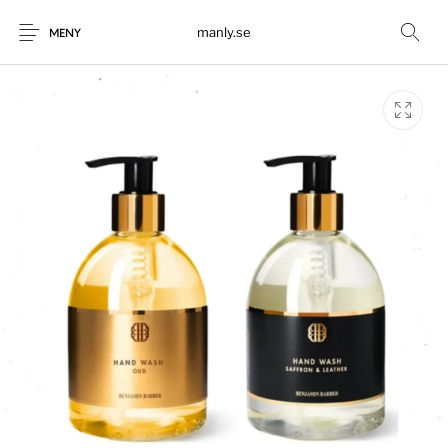
manly.se
MENY