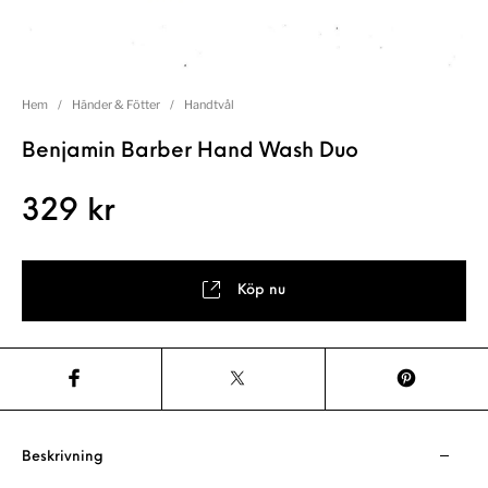
Hem
/
Händer & Fötter
/
Handtvål
Benjamin Barber Hand Wash Duo
329
kr
Köp nu
Beskrivning