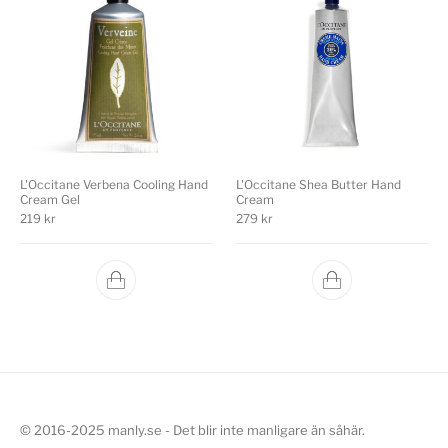
L'Occitane Verbena Cooling Hand
L'Occitane Shea Butter Hand
Cream Gel
Cream
219
kr
279
kr
© 2016-2025 manly.se - Det blir inte manligare än såhär.