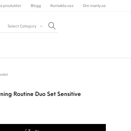
la produkter
Blogg
Kontakta oss
Om manly.se
Select Category
entkit
ning Routine Duo Set Sensitive