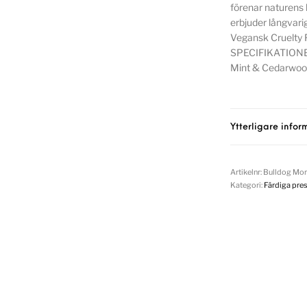
förenar naturens
erbjuder långvar
Vegansk Cruelty Fr
SPECIFIKATIONER 
Mint & Cedarwoo
Ytterligare infor
Artikelnr:
Bulldog Morn
Kategori:
Färdiga pres