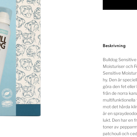
Beskrivning
Bulldog Sensitive 
Moisturiser och 
Sensitive Moistur
hy. Den är speciel
göra den fet eller
från de norra kan
multifunktionell
mot det hårda kl
är en spraydeodo
lukt. Den har en 
toner av pepparm
patchouli och ced