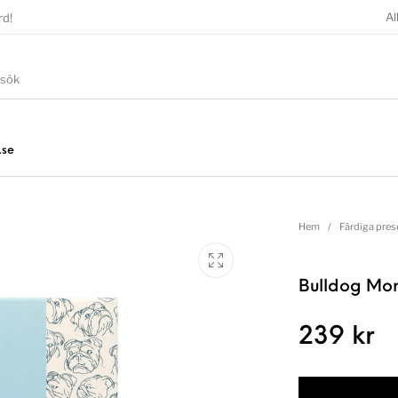
Al
rd!
.se
Hem
/
Färdiga pres
Bulldog Mor
239
kr