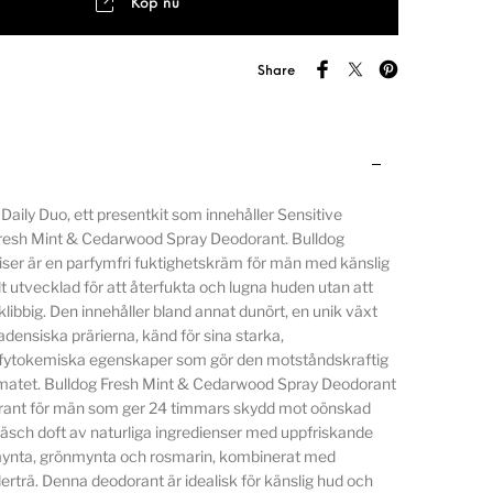
Köp nu
Share
Daily Duo, ett presentkit som innehåller Sensitive
Fresh Mint & Cedarwood Spray Deodorant. Bulldog
iser är en parfymfri fuktighetskräm för män med känslig
lt utvecklad för att återfukta och lugna huden utan att
 klibbig. Den innehåller bland annat dunört, en unik växt
adensiska prärierna, känd för sina starka,
a fytokemiska egenskaper som gör den motståndskraftig
imatet. Bulldog Fresh Mint & Cedarwood Spray Deodorant
rant för män som ger 24 timmars skydd mot oönskad
fräsch doft av naturliga ingredienser med uppfriskande
ynta, grönmynta och rosmarin, kombinerat med
erträ. Denna deodorant är idealisk för känslig hud och