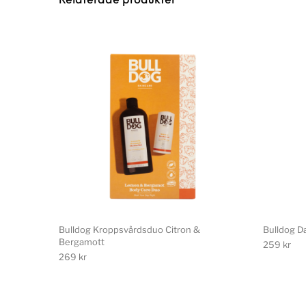
Relaterade produkter
Bulldog Kroppsvårdsduo Citron &
Bulldog Da
Bergamott
259
kr
269
kr