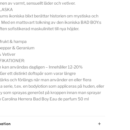
nen av varmt, sensuellt läder och vetiver.
FLASKA
ms ikoniska blixt berättar historien om mystiska och
r. Med en mattsvart tolkning av den ikoniska BAD BOY:s
ften sofistikerad maskulinitet till nya höjder.
efrukt & hampa
tpeppar & Geranium
 Vetiver
IKATIONER:
 kan användas dagligen – Innehåller 12-20%
Ger ett distinkt doftspår som varar längre
tärks och förlängs när man använder en eller flera
 serie, t.ex. en bodylotion som appliceras på huden, eller
y som sprayas generöst på kroppen innan man sprayar
 Carolina Herrera Bad Boy Eau de parfum 50 ml
mation