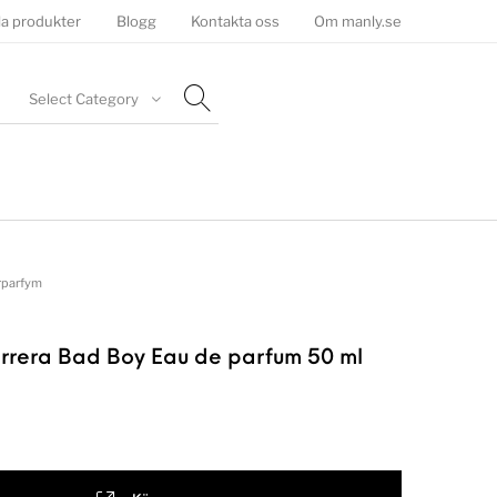
la produkter
Blogg
Kontakta oss
Om manly.se
Select Category
rparfym
rrera Bad Boy Eau de parfum 50 ml