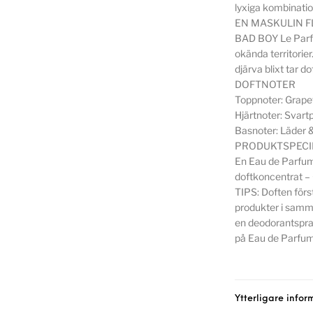
lyxiga kombinatio
EN MASKULIN 
BAD BOY Le Parfu
okända territorie
djärva blixt tar do
DOFTNOTER
Toppnoter: Grap
Hjärtnoter: Svar
Basnoter: Läder &
PRODUKTSPECIF
En Eau de Parfum
doftkoncentrat – 
TIPS: Doften förs
produkter i samma
en deodorantspra
på Eau de Parfum
Ytterligare infor