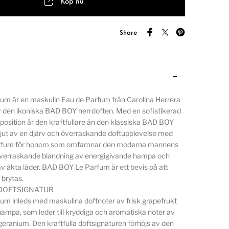
Köp nu
Share
m är en maskulin Eau de Parfum från Carolina Herrera
 den ikoniska BAD BOY herrdoften. Med en sofistikerad
osition är den kraftfullare än den klassiska BAD BOY
Njut av en djärv och överraskande doftupplevelse med
rfum för honom som omfamnar den moderna mannens
överraskande blandning av energigivande hampa och
v äkta läder. BAD BOY Le Parfum är ett bevis på att
t brytas.
 DOFTSIGNATUR
m inleds med maskulina doftnoter av frisk grapefrukt
ampa, som leder till kryddiga och aromatiska noter av
eranium. Den kraftfulla doftsignaturen förhöjs av den