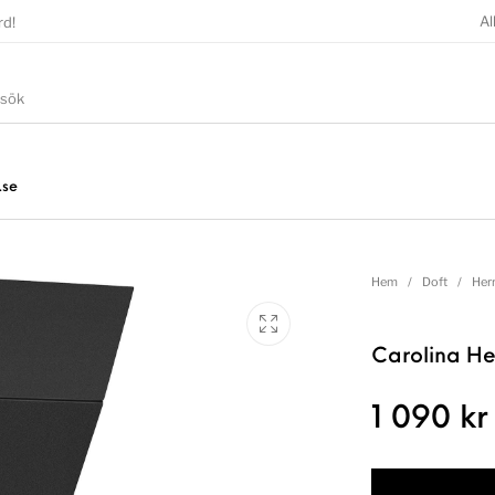
Al
rd!
.se
Hem
/
Doft
/
Her
Carolina He
1 090
kr