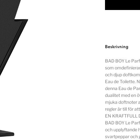
Beskrivning
BAD BOY Le Parfu
som omdefinierar
och djup doftkomp
Eau de Toilette. 
denna Eau de Pa
dualitet med en 
mjuka doftnoter a
regler är till för at
EN KRAFTFULL
BAD BOY Le Parfu
och upplyftande h
svartpeppar och g