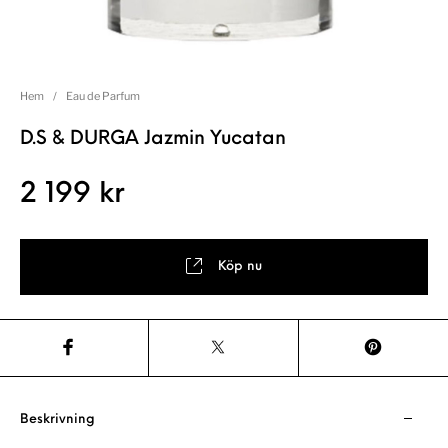
Hem
/
Eau de Parfum
D.S & DURGA Jazmin Yucatan
2 199
kr
Köp nu
Beskrivning