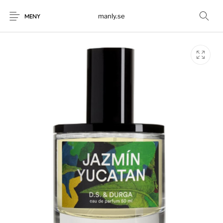
manly.se
MENY