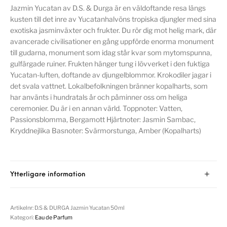
Jazmin Yucatan av D.S. & Durga är en väldoftande resa längs
kusten till det inre av Yucatanhalvöns tropiska djungler med sina
exotiska jasminväxter och frukter. Du rör dig mot helig mark, där
avancerade civilisationer en gång uppförde enorma monument
till gudarna, monument som idag står kvar som mytomspunna,
gulfärgade ruiner. Frukten hänger tung i lövverket i den fuktiga
Yucatan-luften, doftande av djungelblommor. Krokodiler jagar i
det svala vattnet. Lokalbefolkningen bränner kopalharts, som
har använts i hundratals år och påminner oss om heliga
ceremonier. Du är i en annan värld. Toppnoter: Vatten,
Passionsblomma, Bergamott Hjärtnoter: Jasmin Sambac,
Kryddnejlika Basnoter: Svärmorstunga, Amber (Kopalharts)
Ytterligare information
Artikelnr:
D.S & DURGA Jazmin Yucatan 50ml
Kategori:
Eau de Parfum