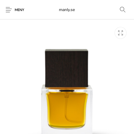
manly.se
MENY