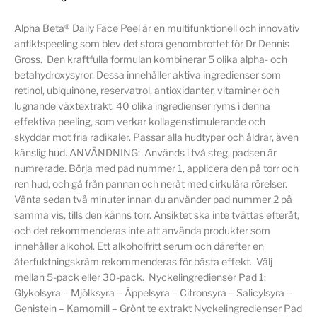
Alpha Beta® Daily Face Peel är en multifunktionell och innovativ
antiktspeeling som blev det stora genombrottet för Dr Dennis
Gross. Den kraftfulla formulan kombinerar 5 olika alpha- och
betahydroxysyror. Dessa innehåller aktiva ingredienser som
retinol, ubiquinone, reservatrol, antioxidanter, vitaminer och
lugnande växtextrakt. 40 olika ingredienser ryms i denna
effektiva peeling, som verkar kollagenstimulerande och
skyddar mot fria radikaler. Passar alla hudtyper och åldrar, även
känslig hud. ANVÄNDNING: Används i två steg, padsen är
numrerade. Börja med pad nummer 1, applicera den på torr och
ren hud, och gå från pannan och neråt med cirkulära rörelser.
Vänta sedan två minuter innan du använder pad nummer 2 på
samma vis, tills den känns torr. Ansiktet ska inte tvättas efteråt,
och det rekommenderas inte att använda produkter som
innehåller alkohol. Ett alkoholfritt serum och därefter en
återfuktningskräm rekommenderas för bästa effekt. Välj
mellan 5-pack eller 30-pack. Nyckelingredienser Pad 1:
Glykolsyra – Mjölksyra – Äppelsyra – Citronsyra – Salicylsyra –
Genistein – Kamomill – Grönt te extrakt Nyckelingredienser Pad