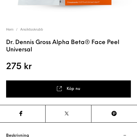
Hem
/
Ansiktsskrubb
Dr. Dennis Gross Alpha Beta® Face Peel
Universal
275
kr
Köp nu
Beskrivning