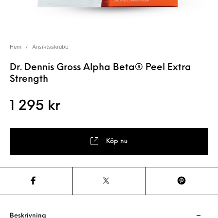
Hem
/
Ansiktsskrubb
Dr. Dennis Gross Alpha Beta® Peel Extra
Strength
1 295
kr
Köp nu
Beskrivning