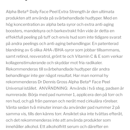
Alpha Beta® Daily Face Peel Extra Strength är den ultimata
produkten att använda på svårbehandlade hudtyper. Med en
hög koncentration av alpha beta syror och extra anti-aging
boosters, mandelsyra och barkextrakt från vide är detta en
effektfull peeling på tuff och envis hud som inte tidigare svarat
på andra peelings och anti-aging behandlingar. En patenterad
blandning av 6 olika AHA-/BHA-syror som jobbar tillsammans,
samt retinol, resveratrol, grönt te och Vitamin C & E som verkar
kollagenstimulerande och skyddar mot fria radikaler.
Rekommenderas till svårbehandlade hudtyper där andra
behandlingar inte ger något resultat. Har man normal hy
rekommenderas Dr Dennis Gross Alpha Beta® Face Peel
Universal istället. ANVÄNDNING: Används i två steg, padsen är
numrerade. Börja med pad nummer 1, applicera den på torr och
ren hud, och gå från pannan och neråt med cirkulära rörelser.
Vänta sedan två minuter innan du använder pad nummer 2 på
samma vis, tills den känns torr. Ansiktet ska inte tvättas efteråt,
och det rekommenderas inte att använda produkter som
innehåller alkohol. Ett alkoholfritt serum och därefter en