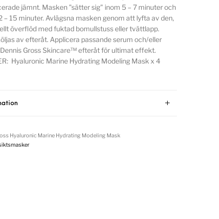
cerade jämnt. Masken "sätter sig" inom 5 – 7 minuter och
2 – 15 minuter. Avlägsna masken genom att lyfta av den,
ellt överflöd med fuktad bomullstuss eller tvättlapp.
öljas av efteråt. Applicera passande serum och/eller
 Dennis Gross Skincare™ efteråt för ultimat effekt.
: Hyaluronic Marine Hydrating Modeling Mask x 4
mation
ross Hyaluronic Marine Hydrating Modeling Mask
siktsmasker