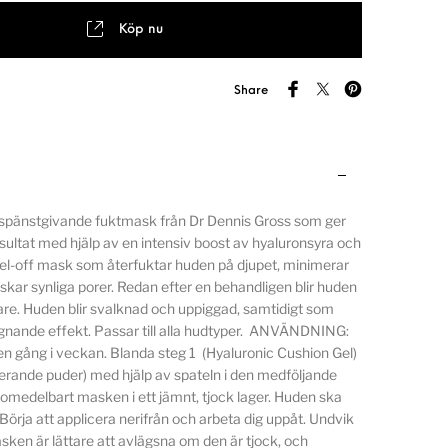
Köp nu
Share
 spänstgivande fuktmask från Dr Dennis Gross som ger
sultat med hjälp av en intensiv boost av hyaluronsyra och
el-off mask som återfuktar huden på djupet, minimerar
nskar synliga porer. Redan efter en behandligen blir huden
re. Huden blir svalknad och uppiggad, samtidigt som
gnande effekt. Passar till alla hudtyper. ANVÄNDNING:
 gång i veckan. Blanda steg 1 (Hyaluronic Cushion Gel)
erande puder) med hjälp av spateln i den medföljande
 omedelbart masken i ett jämnt, tjock lager. Huden ska
 Börja att applicera nerifrån och arbeta dig uppåt. Undvik
en är lättare att avlägsna om den är tjock, och