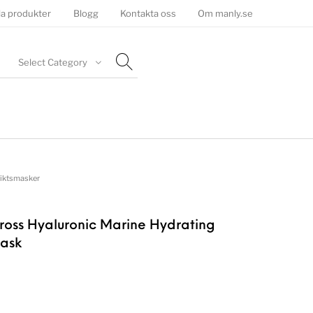
la produkter
Blogg
Kontakta oss
Om manly.se
Select Category
iktsmasker
Gross Hyaluronic Marine Hydrating
ask