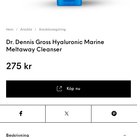
Hem
/
Ansikte
/
Ansiktsrengöring
Dr. Dennis Gross Hyaluronic Marine
Meltaway Cleanser
275
kr
Köp nu
Beskrivning