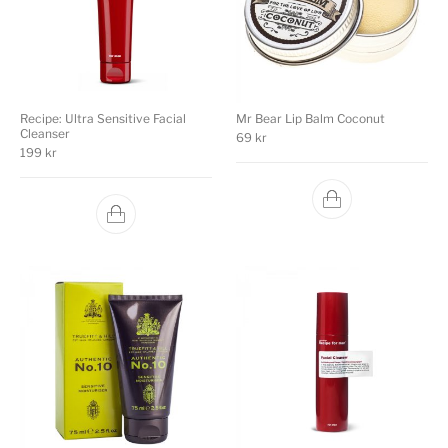
Recipe: Ultra Sensitive Facial
Mr Bear Lip Balm Coconut
Cleanser
69
kr
199
kr