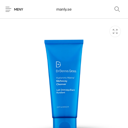
manly.se
MENY