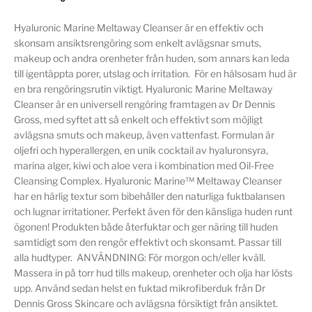
Hyaluronic Marine Meltaway Cleanser är en effektiv och
skonsam ansiktsrengöring som enkelt avlägsnar smuts,
makeup och andra orenheter från huden, som annars kan leda
till igentäppta porer, utslag och irritation. För en hälsosam hud är
en bra rengöringsrutin viktigt. Hyaluronic Marine Meltaway
Cleanser är en universell rengöring framtagen av Dr Dennis
Gross, med syftet att så enkelt och effektivt som möjligt
avlägsna smuts och makeup, även vattenfast. Formulan är
oljefri och hyperallergen, en unik cocktail av hyaluronsyra,
marina alger, kiwi och aloe vera i kombination med Oil-Free
Cleansing Complex. Hyaluronic Marine™ Meltaway Cleanser
har en härlig textur som bibehåller den naturliga fuktbalansen
och lugnar irritationer. Perfekt även för den känsliga huden runt
ögonen! Produkten både återfuktar och ger näring till huden
samtidigt som den rengör effektivt och skonsamt. Passar till
alla hudtyper. ANVÄNDNING: För morgon och/eller kväll.
Massera in på torr hud tills makeup, orenheter och olja har lösts
upp. Använd sedan helst en fuktad mikrofiberduk från Dr
Dennis Gross Skincare och avlägsna försiktigt från ansiktet.