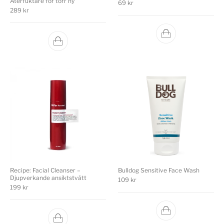
Återfuktare för torr hy
69
kr
289
kr
Recipe: Facial Cleanser –
Bulldog Sensitive Face Wash
Djupverkande ansiktstvätt
109
kr
199
kr