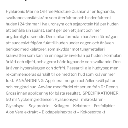
Hyaluronic Marine Oil-free Moisture Cushion är en lugnande,
svalkande ansiktskräm som återfuktar och binder fukten i
huden i 24 timmar. Hyaluronsyra och sojaprotein hjälper huden
att behålla sin spänst, samt ger den ett jämt och mer
ungdomligt utseende. Den unika formulan har även förmågan
att succesivt frigöra fukt till huden under dagen och är även
berikad med kelatorer, som skyddar mot tungmetaller i
kranvatten som kan ha en negativ inverkan på huden. Formulan
är lätt och oljefri, och agerar både lugnande och svalkande. Den
är även hyperallergen och doftfri. Passar till alla hudtyper, men
rekommenderas särskilt till de med torr hud som kräver mer
fukt. ANVÄNDNING: Applicera morgon och/eller kväll på torr
och rengjord hud. Använd med fördel ett serum från Dr Dennis
Gross innan applicering för bästa resultat. SPECIFIKATIONER:
50 ml Nyckelingredienser: Hyaluronsyra i mikrosfärer –
Glykolsyra – Sojaprotein – Kollagen – Kelatorer – Fosfolipider –
Aloe Vera extrakt – Blodapelsinextrakt – Kokosextrakt