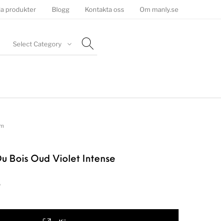
la produkter
Blogg
Kontakta oss
Om manly.se
Select Category
um
u Bois Oud Violet Intense
r