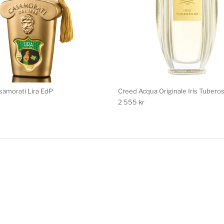
samorati Lira EdP
Creed Acqua Originale Iris Tubero
2 555
kr