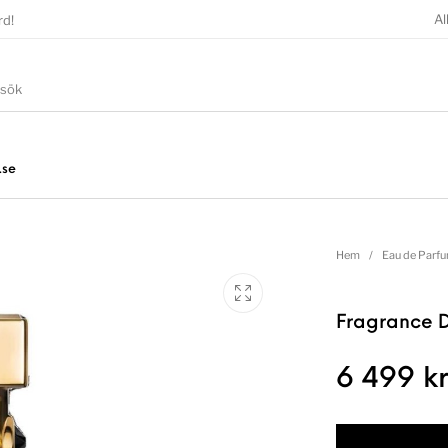
Al
rd!
.se
Hem
/
Eau de Parf
Fragrance D
6 499
k