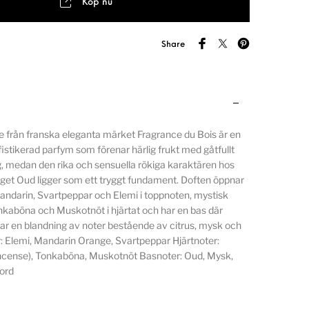
Köp nu
Share
e från franska eleganta märket Fragrance du Bois är en
istikerad parfym som förenar härlig frukt med gåtfullt
g, medan den rika och sensuella rökiga karaktären hos
aget Oud ligger som ett tryggt fundament. Doften öppnar
ndarin, Svartpeppar och Elemi i toppnoten, mystisk
kaböna och Muskotnöt i hjärtat och har en bas där
r en blandning av noter bestående av citrus, mysk och
: Elemi, Mandarin Orange, Svartpeppar Hjärtnoter:
ncense), Tonkaböna, Muskotnöt Basnoter: Oud, Mysk,
ord