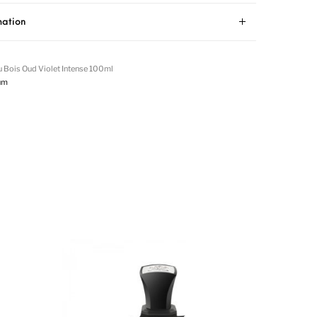
mation
 Bois Oud Violet Intense 100ml
um