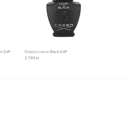
se EdP
Creed Love in Black EdP
2 799
kr