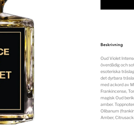
Beskrivning
Oud Violet Intens
överdådig och sof
esoteriska träsla
det dyrbara träsl
med ackord av Ma
Frankincense, Ton
magisk Oud berika
amber. Toppnoter
Olibanum (franki
Amber, Citrusack