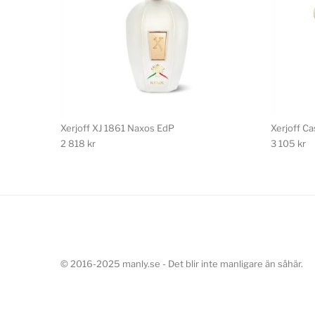
Xerjoff XJ 1861 Naxos EdP
Xerjoff Ca
2 818
kr
3 105
kr
© 2016-2025 manly.se - Det blir inte manligare än såhär.