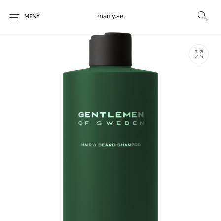
manly.se
MENY