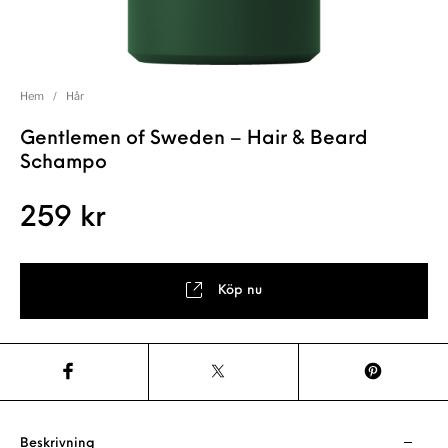
Hem
/
Hår
Gentlemen of Sweden – Hair & Beard
Schampo
259
kr
Köp nu
Beskrivning