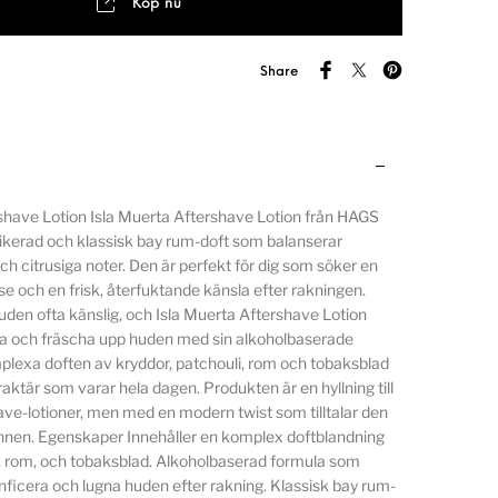
Köp nu
Share
shave Lotion Isla Muerta Aftershave Lotion från HAGS
tikerad och klassisk bay rum-doft som balanserar
ch citrusiga noter. Den är perfekt för dig som söker en
se och en frisk, återfuktande känsla efter rakningen.
huden ofta känslig, och Isla Muerta Aftershave Lotion
lugna och fräscha upp huden med sin alkoholbaserade
lexa doften av kryddor, patchouli, rom och tobaksblad
raktär som varar hela dagen. Produkten är en hyllning till
ave-lotioner, men med en modern twist som tilltalar den
nen. Egenskaper Innehåller en komplex doftblandning
n, rom, och tobaksblad. Alkoholbaserad formula som
esinficera och lugna huden efter rakning. Klassisk bay rum-