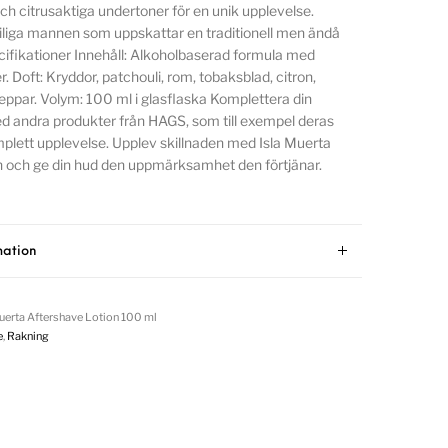
ch citrusaktiga undertoner för en unik upplevelse.
tiliga mannen som uppskattar en traditionell men ändå
ifikationer Innehåll: Alkoholbaserad formula med
r. Doft: Kryddor, patchouli, rom, tobaksblad, citron,
eppar. Volym: 100 ml i glasflaska Komplettera din
d andra produkter från HAGS, som till exempel deras
mplett upplevelse. Upplev skillnaden med Isla Muerta
n och ge din hud den uppmärksamhet den förtjänar.
mation
uerta Aftershave Lotion 100 ml
e
,
Rakning