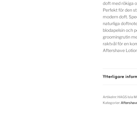
doft med rökiga o
Perfekt för den s
modern doft. Spec
naturliga doftnote
blodapelsin och p
groomingrutin me
raktvål för en ko
Aftershave Lotio
Ytterligare infor
Artikelnr:
HAGS Isla M
Kategorier:
Aftershav