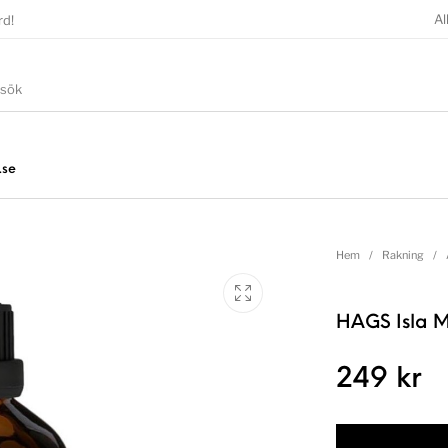
Al
rd!
.se
Hem
/
Rakning
/
HAGS Isla M
249
kr