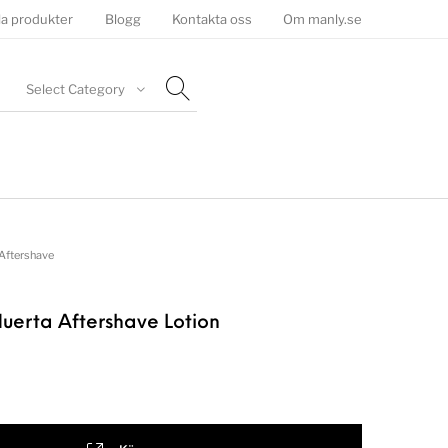
la produkter
Blogg
Kontakta oss
Om manly.se
Select Category
Aftershave
uerta Aftershave Lotion