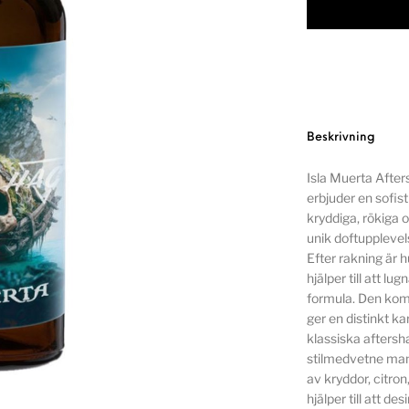
Beskrivning
Isla Muerta After
erbjuder en sofis
kryddiga, rökiga o
unik doftupplevel
Efter rakning är 
hjälper till att 
formula. Den komp
ger en distinkt ka
klassiska aftersh
stilmedvetne man
av kryddor, citro
hjälper till att d