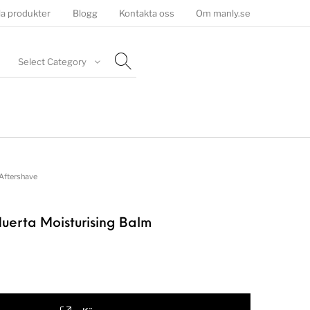
la produkter
Blogg
Kontakta oss
Om manly.se
Select Category
Aftershave
uerta Moisturising Balm