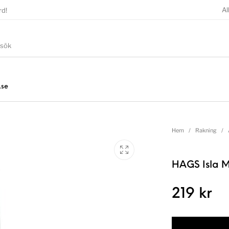
Al
rd!
.se
Hem
/
Rakning
/
HAGS Isla M
219
kr