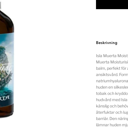
Beskrivning
Isla Muerta Moist
Muerta Moisturisi
balm, perfekt för
ansiktsvård. For
natriumhyaluronat
huden en silkesle
tobak och kryddor
hudvård med Isla 
känslig och behöv
återfuktar och lu
barriär. Den närin
lämnar huden mjuk