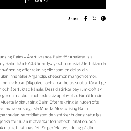
Köp nu
Share
urising Balm – Återfuktande Balm för Ansiktet Isla
ng Balm från HAGS är en lyxig och intensivt återfuktande
 användning efter rakning eller som en del av din
mulan innehåller Arganolja, sheasmör, mangofrösmör,
 och kokosmjölkpulver, och absorberas snabbt för att ge
n och återfuktad känsla. Dess distinkta bay rum-doft av
 ger en maskulin och exklusiv upplevelse. Förbättra din
Muerta Moisturising Balm Efter rakning är huden ofta
er extra omsorg. Isla Muerta Moisturising Balm
gnar huden, samtidigt som den stärker hudens naturliga
gsrika formulan motverkar torrhet och irritation, och
 utan att kännas fet. En perfekt avslutning på din