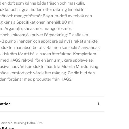
d en doft som känns både fräsch och maskulin.
ktar och lugnar huden efter rakning Innehåller
mör och mangofrösmör Bay rum-doft av tobak och
ig känsla Specifikationer Innehåll: 80 ml
r: Arganolja, sheasmör, mangofrösmör,
t och kokosmjölkpulver Förpackning: Glasflaska
3 pump i handen och applicera på nyss rakat ansikte.
 produkten har absorberats. Balmen kan också användas
iktskräm för att hålla huden återfuktad. Komplettera
g med HAGS raktvål för en ännu mjukare upplevelse.
lusiva hudvårdsprodukter här. Isla Muerta Moisturising
både komfort och vård efter rakning. Ge din hud den
n förtjänar med produkter från HAGS.
mation
uerta Moisturising Balm 80ml
e
,
Rakning