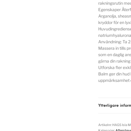
rakningsrutin me
Egenskaper Återfu
Arganolja, sheas
kryddor för en lyx
Huvudingrediense
natriumhyalurona
Användning: Ta 2–
Massera in tills
som en daglig ans
gärna din raknin
Utforska fler exk
Balm ger din hud 
uppmärksamhet de
Ytterligare infor
Artikelnr:
HAGS Isla M
Kategorier:
Aftershav