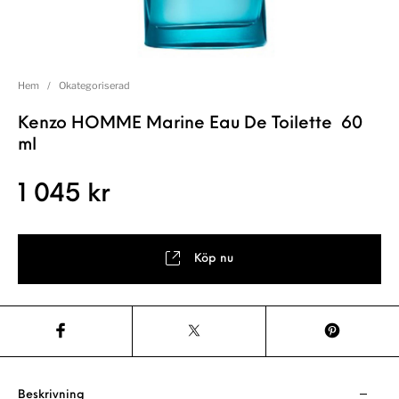
Hem
/
Okategoriserad
Kenzo HOMME Marine Eau De Toilette 60
ml
1 045
kr
Köp nu
Beskrivning