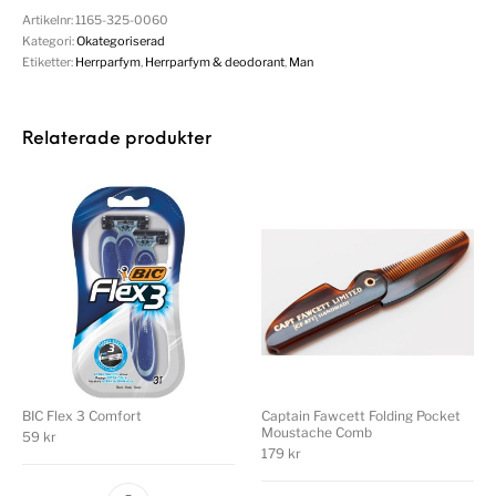
Artikelnr:
1165-325-0060
Kategori:
Okategoriserad
Etiketter:
Herrparfym
,
Herrparfym & deodorant
,
Man
Relaterade produkter
BIC Flex 3 Comfort
Captain Fawcett Folding Pocket
Moustache Comb
59
kr
179
kr