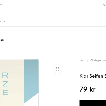
Al
rd!
.se
Hem
/
Okategorise
Klar Seifen
79
kr