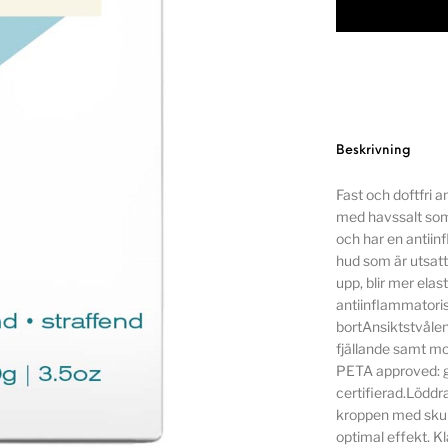
Beskrivning
Fast och doftfri 
med havssalt som
och har en antiinf
hud som är utsatt
upp, blir mer elas
antiinflammatoris
bortAnsiktstvålen 
fjällande samt mo
PETA approved: gl
certifierad.Löddr
kroppen med skum
optimal effekt. K