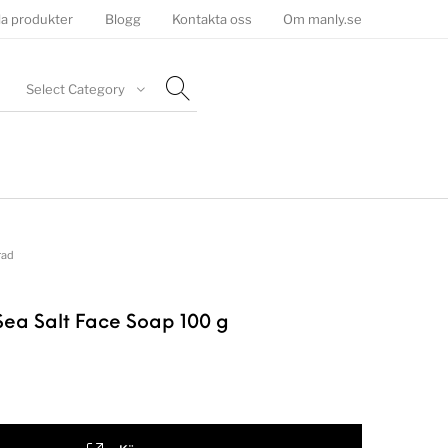
la produkter
Blogg
Kontakta oss
Om manly.se
Select Category
rad
 Sea Salt Face Soap 100 g