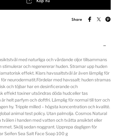
Köp nu
Share
ansiktstvål med naturliga och vårdande oljor tillsammans
 stimulerar och regenererar huden. Stramar upp huden
lamatorisk effekt. Klars havssaltstvål är även lämplig för
 för neurodermatit.Fördelar med havssalt: huden stramas
tisk och töjbar har en desinficerande och
k effekt toxiner utsöndras döda hudceller tas
är helt parfym och doftfri. Lämplig för normal till torr och
gen hy. Tripple milled – högsta koncentration och kvalité.
obal animal test policy. Utan palmolja. Cosmos Natural
a tvålen i handen med vatten och tvätta ansiktet eller
met. Skölj sedan noggrant. Upprepa dagligen för
lar Seifen Sea Salt Face Soap 100 g