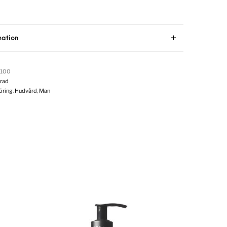
mation
0100
rad
öring
,
Hudvård
,
Man