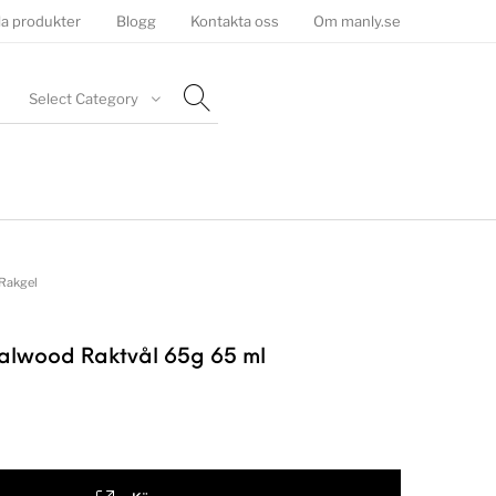
la produkter
Blogg
Kontakta oss
Om manly.se
Select Category
Rakgel
alwood Raktvål 65g 65 ml