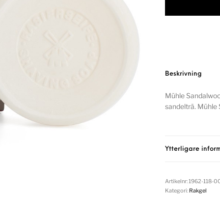
Beskrivning
Mühle Sandalwood
sandelträ. Mühle
Ytterligare infor
Artikelnr:
1962-118-0
Kategori:
Rakgel