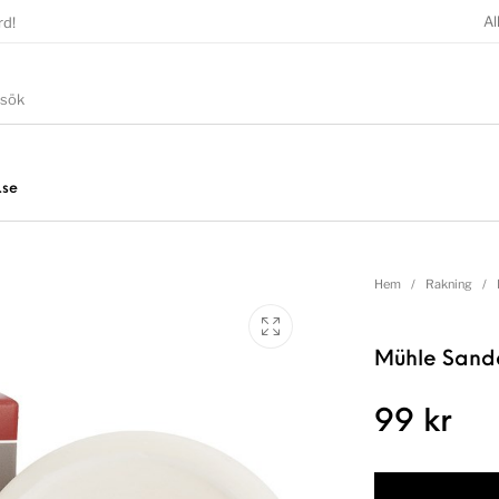
Al
rd!
.se
Hem
/
Rakning
/
Mühle Sand
99
kr