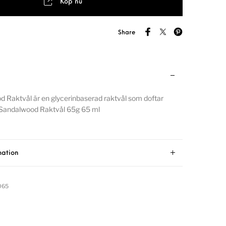
Köp nu
Share
 Raktvål är en glycerinbaserad raktvål som doftar
 Sandalwood Raktvål 65g 65 ml
mation
065