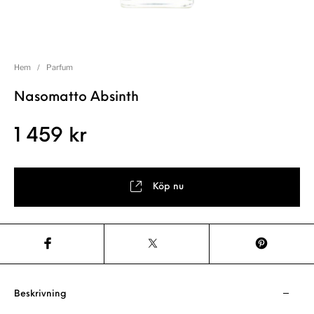
Hem
/
Parfum
Nasomatto Absinth
1 459
kr
Köp nu
Beskrivning