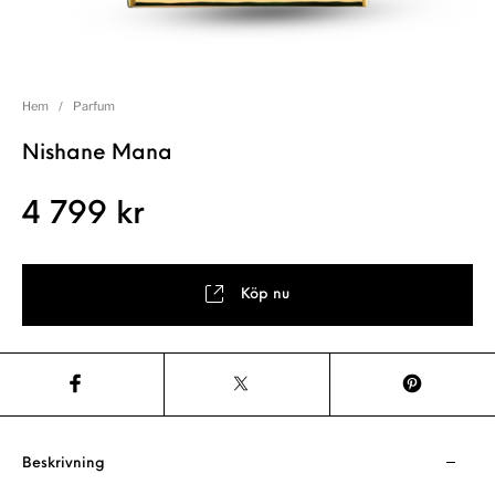
Hem
/
Parfum
Nishane Mana
4 799
kr
Köp nu
Beskrivning