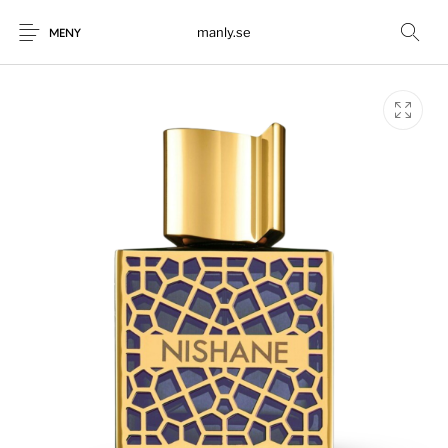
manly.se
MENY