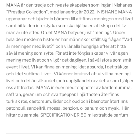
MANA är den tredje och nyaste skapelsen som ingår i Nishanes
"Prestige Collection", med lansering år 2022. NISHANE MANA
uppmanar och bjuder in bäraren till att finna meningen med livet
samt hitta den inre styrka som ska hjälpa en att skapa det liv
man är ute efter. Ordet MANA betyder just "mening". Under
hela den moderna historien har människor ställt sig frågan "Vad
är meningen med livet?" och vi är alla hungriga efter att hitta
såväl mening som syfte. För att inte förgås skapar vi vår egen
mening med livet och vi gör det dagligen, i såväl stora som små
event i livet. Vi kan finna en mening i det absurda, i det tråkiga
och i det sublima i livet. Vi känner intuituvt att vi vill ha mening i
livet och det är sökandet (och uppfyllandet) av detta som hjälper
oss att frodas. MANA inleder med toppnoter av kardemumma,
saffran, geranium och svartpeppar. I hjärtnoten återfinns
turkisk ros, castoreum, läder och oud och i basnoter återfinns
patchouli, sandelträ, mossa, benzion, olibanum och mysk. Här
hittar du sample. SPECIFIKATIONER 50 ml extrait de parfum