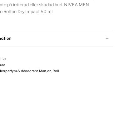
inte på irriterad eller skadad hud. NIVEA MEN
o Roll on Dry Impact 50 ml
mation
0050
rad
Herrparfym & deodorant
,
Man
,
on
,
Roll