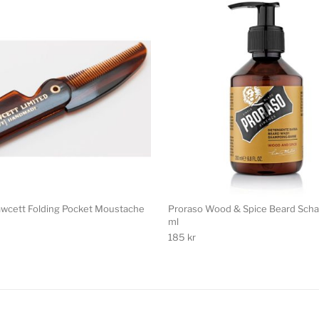
awcett Folding Pocket Moustache
Proraso Wood & Spice Beard Sc
ml
185
kr