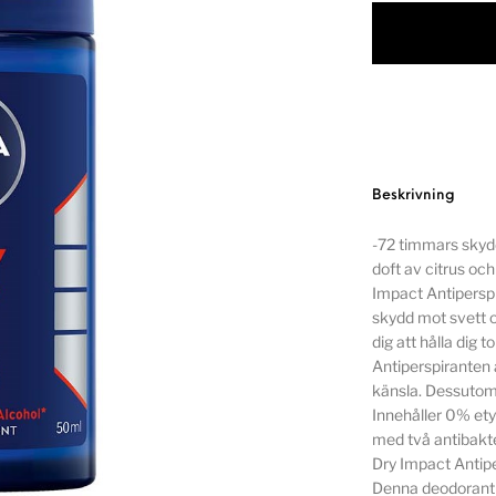
Beskrivning
-72 timmars skyd
doft av citrus o
Impact Antiperspi
skydd mot svett o
dig att hålla dig 
Antiperspiranten
känsla. Dessutom 
Innehåller 0% et
med två antibakt
Dry Impact Antipe
Denna deodorant 