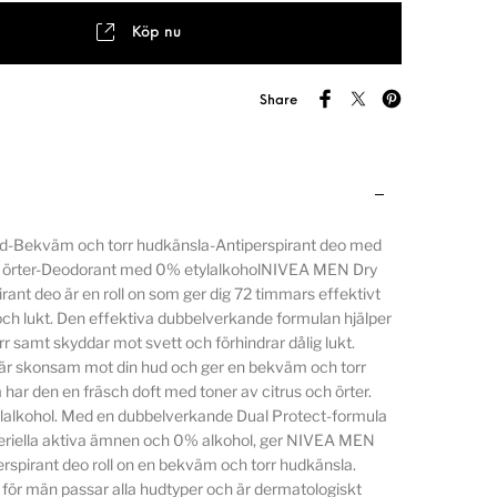
Köp nu
Share
d-Bekväm och torr hudkänsla-Antiperspirant deo med
ch örter-Deodorant med 0% etylalkoholNIVEA MEN Dry
rant deo är en roll on som ger dig 72 timmars effektivt
ch lukt. Den effektiva dubbelverkande formulan hjälper
torr samt skyddar mot svett och förhindrar dålig lukt.
 är skonsam mot din hud och ger en bekväm och torr
har den en fräsch doft med toner av citrus och örter.
ylalkohol. Med en dubbelverkande Dual Protect-formula
eriella aktiva ämnen och 0% alkohol, ger NIVEA MEN
rspirant deo roll on en bekväm och torr hudkänsla.
för män passar alla hudtyper och är dermatologiskt