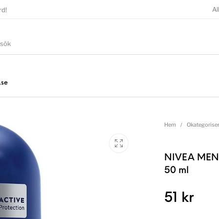
Al
rd!
.se
Hem
/
Okategorise
NIVEA MEN A
50 ml
51
kr