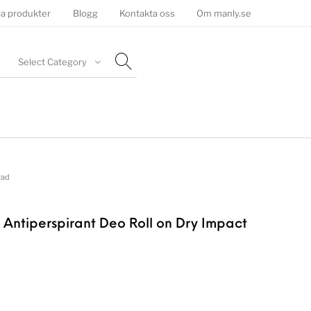
la produkter
Blogg
Kontakta oss
Om manly.se
Select Category
rad
ntiperspirant Deo Roll on Dry Impact