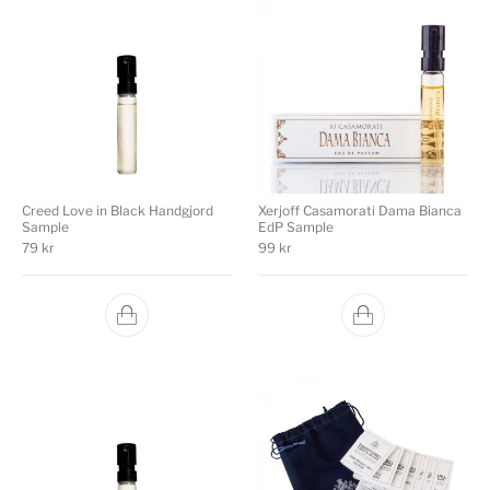
Creed Love in Black Handgjord
Xerjoff Casamorati Dama Bianca
Sample
EdP Sample
79
kr
99
kr