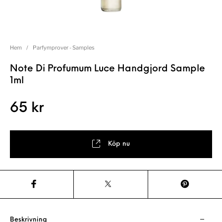
Hem
/
Parfymprover - Samples
Note Di Profumum Luce Handgjord Sample
1ml
65
kr
Köp nu
Beskrivning