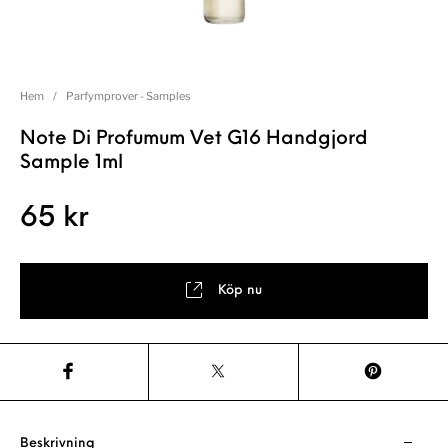
Hem
/
Parfymprover - Samples
Note Di Profumum Vet G16 Handgjord
Sample 1ml
65
kr
Köp nu
Beskrivning