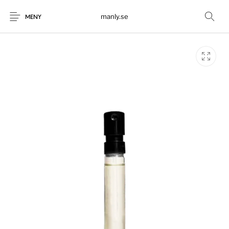
manly.se
MENY