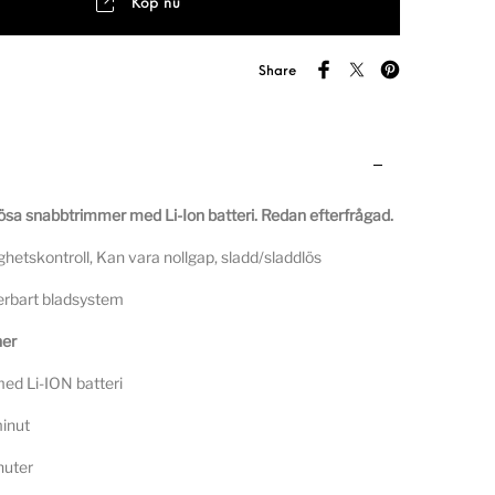
Köp nu
Share
lösa snabbtrimmer med Li-Ion batteri. Redan
efterfrågad.
hetskontroll, Kan vara nollgap, sladd/sladdlös
terbart bladsystem
ner
ed Li-ION batteri
inut
uter