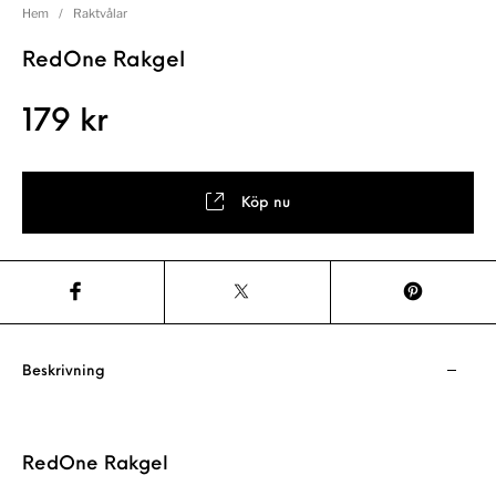
Hem
/
Raktvålar
RedOne Rakgel
179
kr
Köp nu
Beskrivning
RedOne Rakgel