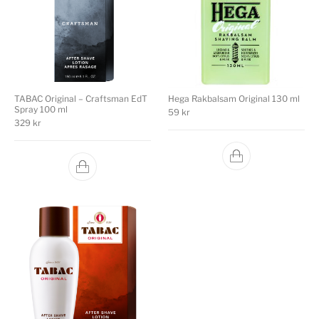
TABAC Original – Craftsman EdT
Hega Rakbalsam Original 130 ml
Spray 100 ml
59
kr
329
kr