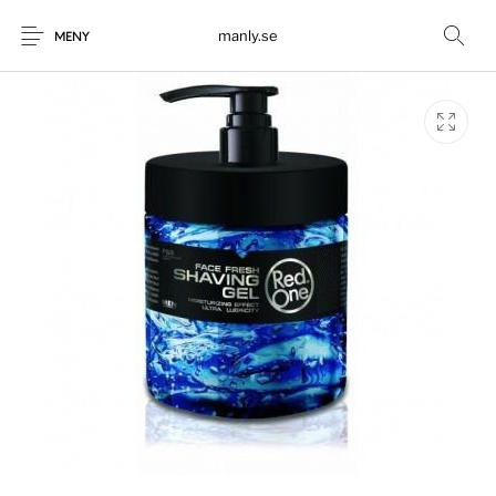
manly.se
MENY