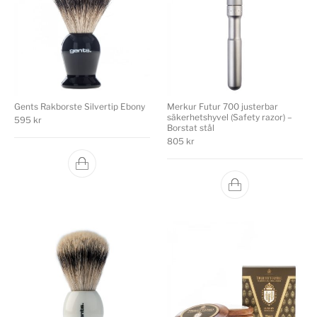
Gents Rakborste Silvertip Ebony
Merkur Futur 700 justerbar
säkerhetshyvel (Safety razor) –
595
kr
Borstat stål
805
kr