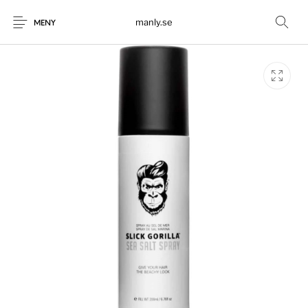
manly.se
MENY