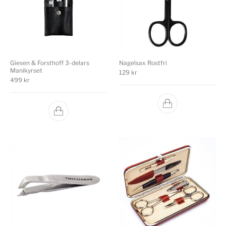
Giesen & Forsthoff 3-delars
Nagelsax Rostfri
Manikyrset
129
kr
499
kr