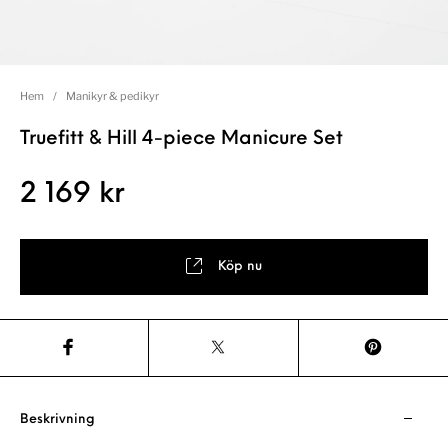
Hem
/
Manikyr & pedikyr
Truefitt & Hill 4-piece Manicure Set
2 169
kr
Köp nu
Beskrivning