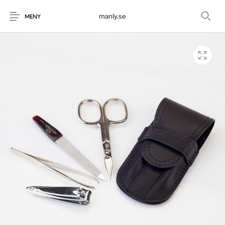
manly.se
MENY