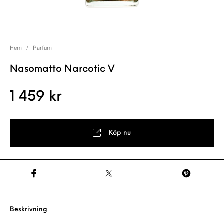
Hem
/
Parfum
Nasomatto Narcotic V
1 459
kr
Köp nu
Beskrivning