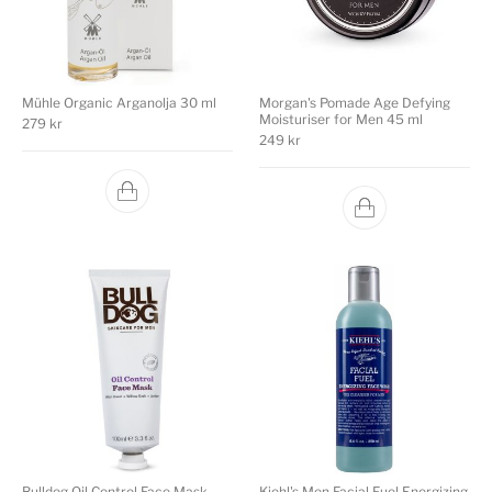
Mühle Organic Arganolja 30 ml
Morgan's Pomade Age Defying
Moisturiser for Men 45 ml
279
kr
249
kr
Bulldog Oil Control Face Mask
Kiehl's Men Facial Fuel Energizing