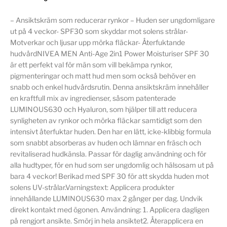
– Ansiktskräm som reducerar rynkor – Huden ser ungdomligare
ut på 4 veckor- SPF30 som skyddar mot solens strålar-
Motverkar och ljusar upp mörka fläckar- Återfuktande
hudvårdNIVEA MEN Anti-Age 2in1 Power Moisturiser SPF 30
är ett perfekt val för män som vill bekämpa rynkor,
pigmenteringar och matt hud men som också behöver en
snabb och enkel hudvårdsrutin. Denna ansiktskräm innehåller
en kraftfull mix av ingredienser, såsom patenterade
LUMINOUS630 och Hyaluron, som hjälper till att reducera
synligheten av rynkor och mörka fläckar samtidigt som den
intensivt återfuktar huden. Den har en lätt, icke-klibbig formula
som snabbt absorberas av huden och lämnar en fräsch och
revitaliserad hudkänsla. Passar för daglig användning och för
alla hudtyper, för en hud som ser ungdomlig och hälsosam ut på
bara 4 veckor! Berikad med SPF 30 för att skydda huden mot
solens UV-strålar.Varningstext: Applicera produkter
innehållande LUMINOUS630 max 2 gånger per dag. Undvik
direkt kontakt med ögonen. Användning: 1. Applicera dagligen
på rengjort ansikte. Smörj in hela ansiktet2. Återapplicera en