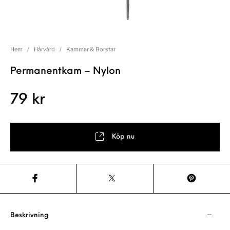
Hem
/
Hårvård
/
Kammar & Borstar
Permanentkam – Nylon
79
kr
Köp nu
Beskrivning