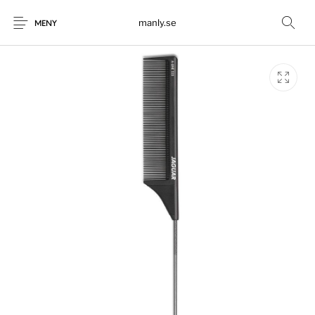
manly.se
MENY