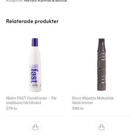
Kategorier:
Hårvård
,
Kammar & Borstar
Relaterade produkter
Nisim FAST Conditioner – För
Dovo Klipette Mekanisk
snabbare hårtillväxt
Nästrimmer
279
kr
595
kr