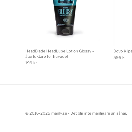
HeadBlade HeadLube Lotion Glossy –
Dovo Klip
återfuktare för huvudet
595
kr
199
kr
© 2016-2025 manly.se - Det blir inte manligare än såhär.