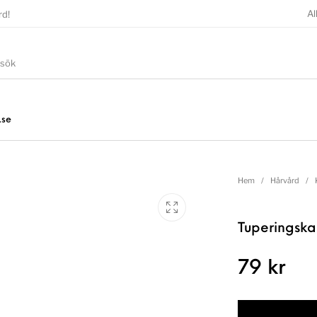
Al
rd!
.se
Hem
/
Hårvård
/
Tuperingsk
79
kr