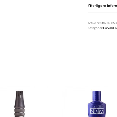
Ytterligare infor
Artikelnr:
586948853
Kategorier:
Hårvård
,
K