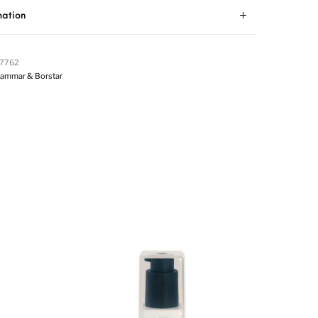
mation
7762
ammar & Borstar