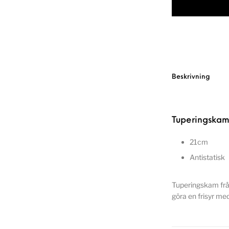
Beskrivning
Tuperingskam
21cm
Antistatisk
Tuperingskam frå
göra en frisyr me