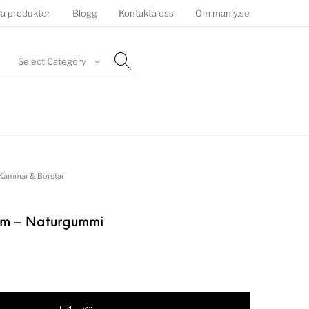
la produkter
Blogg
Kontakta oss
Om manly.se
Select Category
Kammar & Borstar
am – Naturgummi