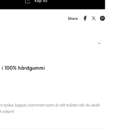
Köp nu
Share
 i 100% hårdgummi
n tyska Jaguar, kammen som är ett måste när du skall
d volym!