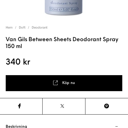
Hem
/
Doft
/
Deodorant
Van Gils Between Sheets Deodorant Spray
150 ml
340
kr
Köp nu
Beskrivning