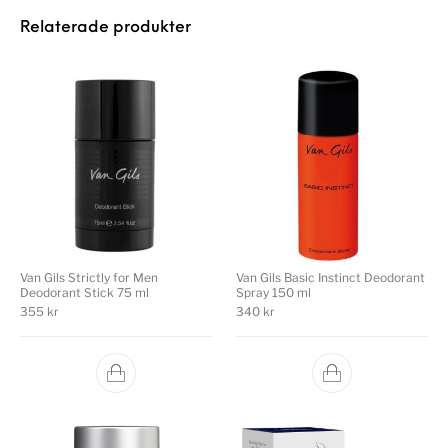
Relaterade produkter
Van Gils Strictly for Men
Van Gils Basic Instinct Deodorant
Deodorant Stick 75 ml
Spray 150 ml
355
kr
340
kr