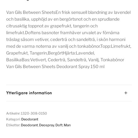
Van Gils Between SheetsEn frisk sensuell blandning av lavendel
och basilika, upphöjd av en bergörtsnot och en sprudlande
citrusaktig toppnot av grapefrukt, tangerin och
limefrukt.Doftens basnoter framhäver urvalet av förnäma
träslag såsom vetiver, cederträ och sandelträ, i skön harmoni
med de varma noterna av vanilj och tonkabönor.Topp:Limefrukt,
Grapefrukt, Tangerin,BergörtHjärta:Lavendel,
BasilikaBas:Vetivert, Cederträ, Sandelträ, Vanilj, Tonkabönor
Van Gils Between Sheets Deodorant Spray 150 ml
Ytterligare information
Artikelnr:
1320-308-0150
Kategori:
Deodorant
Etiketter:
Deodorant
,
Deospray
,
Doft
,
Man