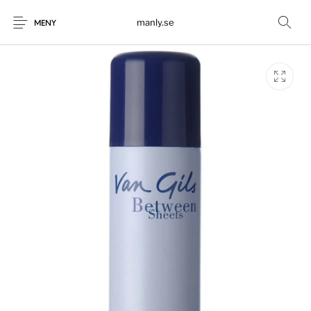
manly.se
MENY