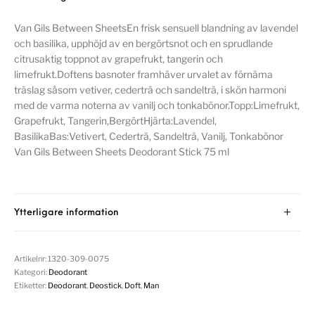
Van Gils Between SheetsEn frisk sensuell blandning av lavendel
och basilika, upphöjd av en bergörtsnot och en sprudlande
citrusaktig toppnot av grapefrukt, tangerin och
limefrukt.Doftens basnoter framhäver urvalet av förnäma
träslag såsom vetiver, cederträ och sandelträ, i skön harmoni
med de varma noterna av vanilj och tonkabönor.Topp:Limefrukt,
Grapefrukt, Tangerin,BergörtHjärta:Lavendel,
BasilikaBas:Vetivert, Cederträ, Sandelträ, Vanilj, Tonkabönor
Van Gils Between Sheets Deodorant Stick 75 ml
Ytterligare information
Artikelnr:
1320-309-0075
Kategori:
Deodorant
Etiketter:
Deodorant
,
Deostick
,
Doft
,
Man