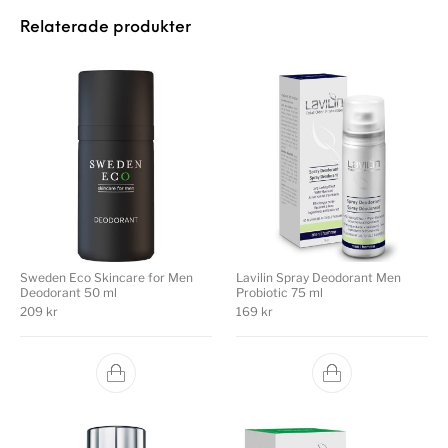
Relaterade produkter
Sweden Eco Skincare for Men
Lavilin Spray Deodorant Men
Deodorant 50 ml
Probiotic 75 ml
209
kr
169
kr