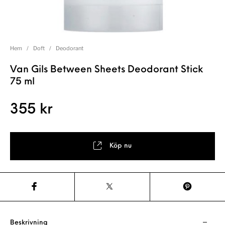
Hem
/
Doft
/
Deodorant
Van Gils Between Sheets Deodorant Stick
75 ml
355
kr
Köp nu
Beskrivning