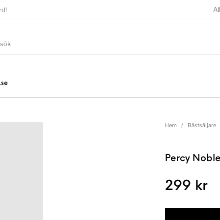
Al
rd!
.se
Hem
/
Bästsäljare
Percy Noble
299
kr