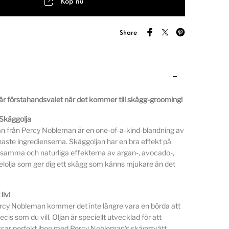
Köp nu
Share
r förstahandsvalet när det kommer till skägg-grooming!
Skäggolja
an från Percy Nobleman är en one-of-a-kind-blandning av
naste ingredienserna. Skäggoljan har en bra effekt på
osamma och naturliga effekterna av argan-, avocado-,
lolja som ger dig ett skägg som känns mjukare än det
liv!
ercy Nobleman kommer det inte längre vara en börda att
ecis som du vill. Oljan är speciellt utvecklad för att
sar perfekt ihop med Percy Nobleman's skäggtvätt.