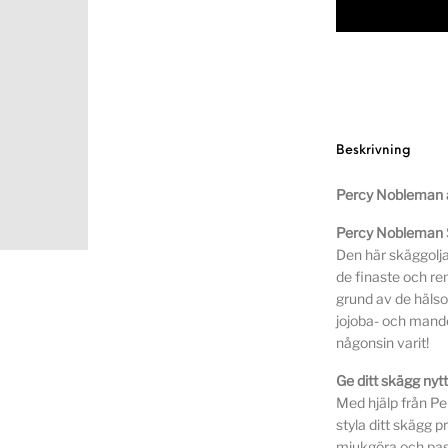
Beskrivning
Percy Nobleman ä
Percy Nobleman 
Den här skäggolj
de finaste och re
grund av de häls
jojoba- och mande
någonsin varit!
Ge ditt skägg nytt 
Med hjälp från P
styla ditt skägg pr
mjukgöra och pas