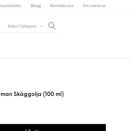
la produkter
Blogg
Kontakta oss
Om manly.se
Select Category
man Skäggolja (100 ml)