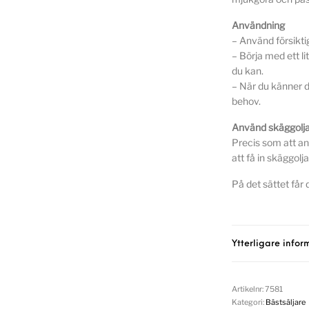
Användning
– Använd försikti
– Börja med ett l
du kan.
– När du känner 
behov.
Använd skäggolja
Precis som att an
att få in skäggolja
På det sättet får
Ytterligare infor
Artikelnr:
7581
Kategori:
Bästsäljare