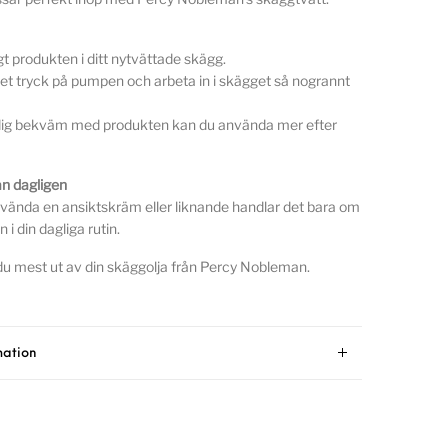
gt produkten i ditt nytvättade skägg.
itet tryck på pumpen och arbeta in i skägget så nogrannt
dig bekväm med produkten kan du använda mer efter
n dagligen
vända en ansiktskräm eller liknande handlar det bara om
n i din dagliga rutin.
 du mest ut av din skäggolja från Percy Nobleman.
mation