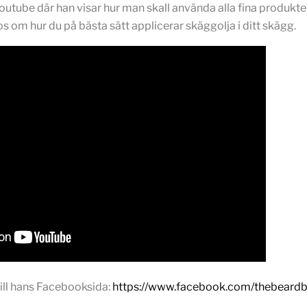
utube där han visar hur man skall använda alla fina produkter.
os om hur du på bästa sätt applicerar skäggolja i ditt skägg.
ill hans Facebooksida:
https://www.facebook.com/thebeard