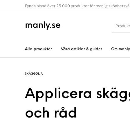
Fynda bland över 25 000 produkter för manlig skönhetsvå
manly.se
Alla produkter
Våra artiklar & guider
Om manly
SKÄGGOLJA
Applicera skägg
och råd