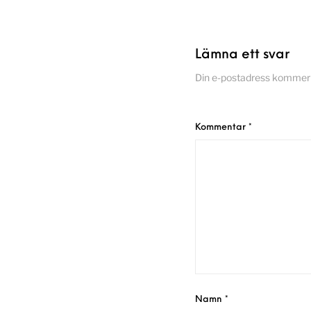
Lämna ett svar
Din e-postadress kommer i
Kommentar
*
Namn
*