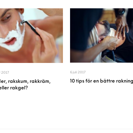
6 juli 2017
r 2017
10 tips för en bättre raknin
er, rakskum, rakkräm,
eller rakgel?