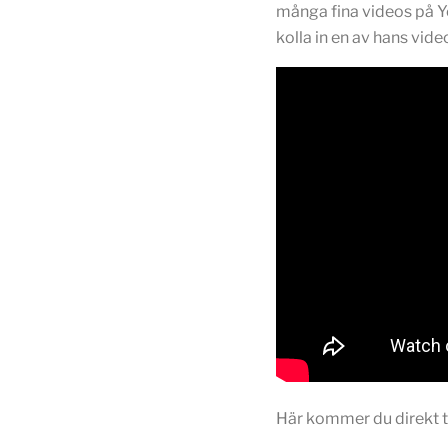
många fina videos på Yo
kolla in en av hans vide
Här kommer du direkt t