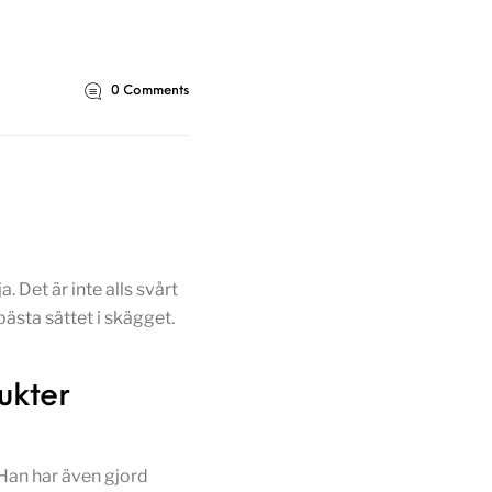
0
Comments
 Det är inte alls svårt
 bästa sättet i skägget.
ukter
 Han har även gjord