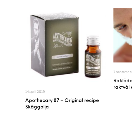
7 septembe
Raklödd
raktvål 
14 april 2019
Apothecary 87 – Original recipe
Skäggolja