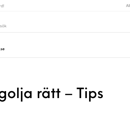
Al
rd!
.se
olja rätt – Tips