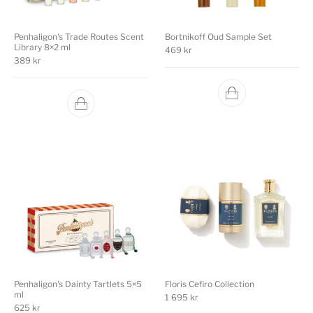
Penhaligon's Trade Routes Scent
Bortnikoff Oud Sample Set
Library 8×2 ml
469
kr
389
kr
Penhaligon's Dainty Tartlets 5×5
Floris Cefiro Collection
ml
1 695
kr
625
kr