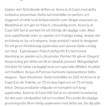
Upplev den förtrollande doften av Arancia di Capri med detta
exklusiva presentset. Detta set innehåller en parfym och
noggrant utvalda hudvårdsprodukter som fångar essensen av
Medelhavet och ger en fräsch, citrusaktig arom. Arancia di
Capri Gift Set är perfekt för att förhöja din dagliga rutin. Med
sina upplyftande noter av apelsin och fruktiga inslag, skapar det
en känsla av lyx och elegans. Varje produkt i setet är designad
för att ge en förstklassig upplevelse som passar både vardag
och fest. Egenskaper: Fräsch doftprofil: En harmonisk
blandning av apelsin och citrusnoter. Perfekt för gåvor: Elegant
förpackning gör detta set till en idealisk present. Mångsidighet:
Utmärkt för både vardagligt bruk och speciella tillfällen. Kvalitet
och tradition: Acqua di Parmas hantverk representerar tidlös
elegans. Specifikationer: Setet innehåller en 100 ml Arancia di
Capri Eau de Toilette, en 75 ml duschgel och en 75 ml body
lotion. Dessa produkter erbjuder en komplett och lyxig
upplevelse. Arancia di Capri Gift Set är en utmärkt investering
för den som värdesätter stil och kvalitet. Förvandla din dagliga
groomingrutin till en härlig upplevelse med detta set. Ge dig själv