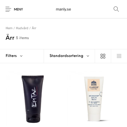
manly.se
MENY
Hem
/
Hudvård
/
Ärr
Ärr
5 items
Filters
Standardsortering