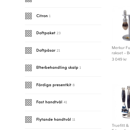
1
Citron
23
Doftpaket
Merkur Fu
21
Doftpåsar
rakset – B
3 049
kr
1
Efterbehandling skalp
8
Färdiga presentkit
41
Fast handtvål
11
Flytande handtvål
Truefitt & 