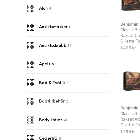
4
Alun
Benjamin 
1
Ansiktsmasker
Classic 3-
Rakset C
Gillette F
19
Ansiktsskrubb
1 495
kr
1
Apelsin
102
Bad & Tvål
2
Badtillbehör
Benjamin 
Classic 3-
Rakset W
48
Body Lotion
Gillette F
1 495
kr
6
Cederträ