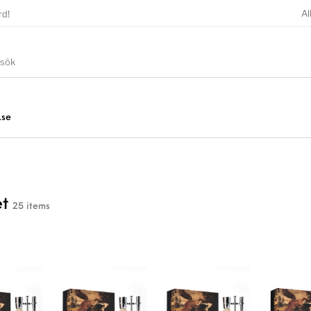
Al
rd!
.se
et
25 items