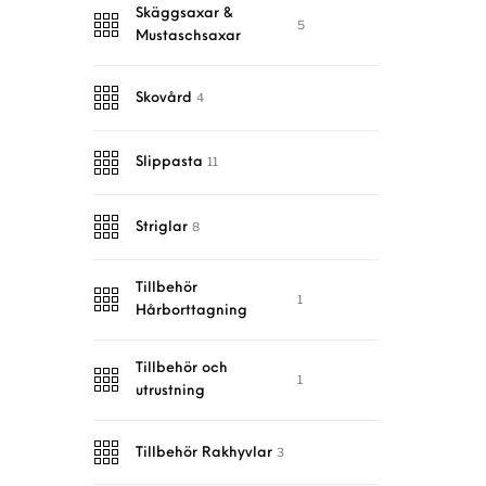
Skäggsaxar &
5
Mustaschsaxar
4
Skovård
11
Slippasta
8
Striglar
Tillbehör
1
Hårborttagning
Tillbehör och
1
utrustning
3
Tillbehör Rakhyvlar