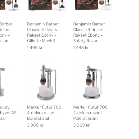
Barber
Benjamin Barber
Benjamin Barber
delars
Classic 3-delars
Classic 3-delars
ony –
Rakset Ebony –
Rakset Ebony –
usion
Gillette Mach3
Safety Razor
1 495
kr
1 495
kr
uxury
Merkur Futur 700
Merkur Futur 700
hyvel AS-
4-delars rakset –
4-delars rakset-
täll
Borstat stål
Polerat krom
3 969
kr
3 969
kr