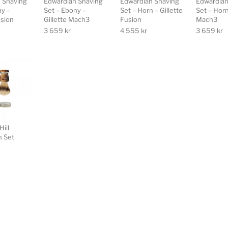
 Shaving
Edwardian Shaving
Edwardian Shaving
Edwardian
ny –
Set – Ebony –
Set – Horn – Gillette
Set – Horn
usion
Gillette Mach3
Fusion
Mach3
3 659
kr
4 555
kr
3 659
kr
Hill
n Set