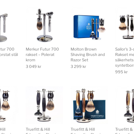
tur 700
Merkur Futur 700
Molton Brown
Sailor's 3
orstat stål
rakset – Polerat
Shaving Brush and
Rakset m
krom
Razor Set
säkerhets
syntetbor
3 049
kr
3 299
kr
995
kr
Hill
Truefitt & Hill
Truefitt & Hill
Truefitt & 