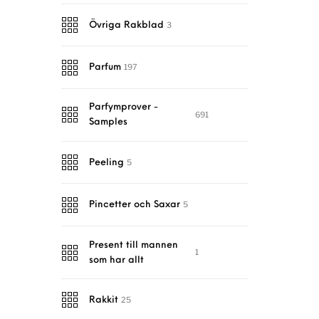
3
Övriga Rakblad
197
Parfum
Parfymprover -
691
Samples
5
Peeling
5
Pincetter och Saxar
Present till mannen
1
som har allt
25
Rakkit