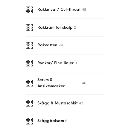
48
Rakknivar/ Cut-throat
2
Rakkräm för skalp
24
Rakvatten
3
Rynkor/ Fina linjer
Serum &
46
Ansiktsmasker
42
Skägg & Mustaschkit
6
Skäggbalsam