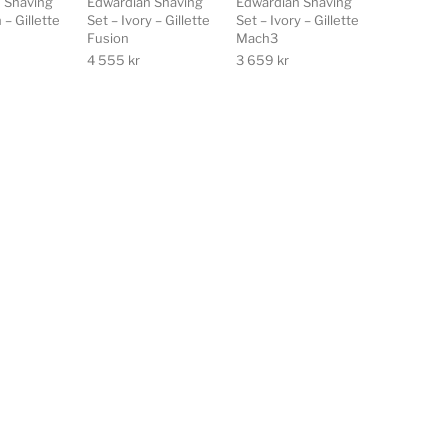
 Shaving
Edwardian Shaving
Edwardian Shaving
 – Gillette
Set – Ivory – Gillette
Set – Ivory – Gillette
Fusion
Mach3
4 555
kr
3 659
kr