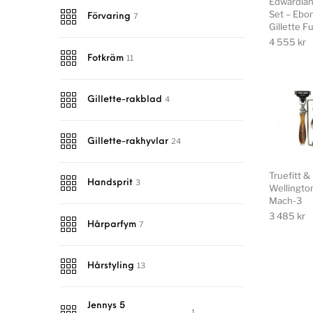
Edwardian
Set – Ebo
7
Förvaring
Gillette F
4 555
kr
11
Fotkräm
4
Gillette-rakblad
24
Gillette-rakhyvlar
Truefitt & 
3
Handsprit
Wellingto
Mach-3
3 485
kr
7
Hårparfym
13
Hårstyling
Jennys 5
1