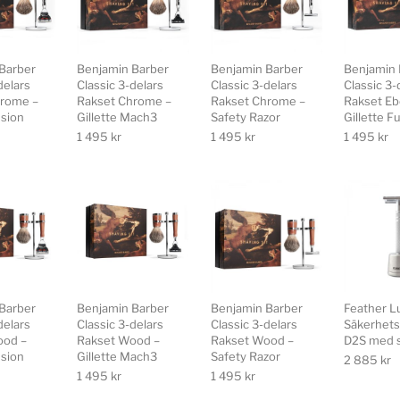
Barber
Benjamin Barber
Benjamin Barber
Benjamin 
delars
Classic 3-delars
Classic 3-delars
Classic 3-
hrome –
Rakset Chrome –
Rakset Chrome –
Rakset Eb
usion
Gillette Mach3
Safety Razor
Gillette F
1 495
kr
1 495
kr
1 495
kr
Barber
Benjamin Barber
Benjamin Barber
Feather L
delars
Classic 3-delars
Classic 3-delars
Säkerhets
ood –
Rakset Wood –
Rakset Wood –
D2S med s
usion
Gillette Mach3
Safety Razor
2 885
kr
1 495
kr
1 495
kr