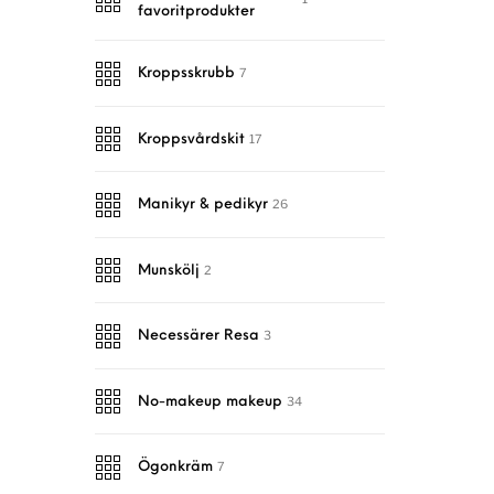
favoritprodukter
7
Kroppsskrubb
17
Kroppsvårdskit
26
Manikyr & pedikyr
2
Munskölj
3
Necessärer Resa
34
No-makeup makeup
7
Ögonkräm