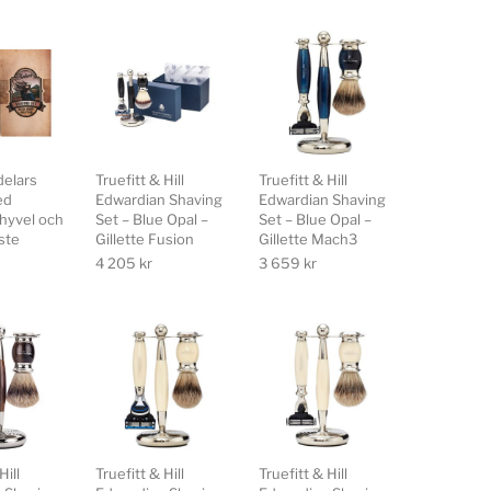
-delars
Truefitt & Hill
Truefitt & Hill
ed
Edwardian Shaving
Edwardian Shaving
hyvel och
Set – Blue Opal –
Set – Blue Opal –
ste
Gillette Fusion
Gillette Mach3
4 205
kr
3 659
kr
Hill
Truefitt & Hill
Truefitt & Hill