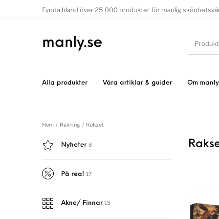
Fynda bland över 25 000 produkter för manlig skönhetsvå
manly.se
Alla produkter
Våra artiklar & guider
Om manly
Hem
/
Rakning
/
Rakset
Raks
8
Nyheter
17
På rea!
15
Akne/ Finnar