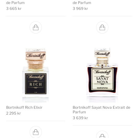
de Parfum
de Parfum
3 665
kr
3 969
kr
Bortnikoff Rich Elixir
Bortnikoff Sayat Nova Extrait de
Parfum
2 295
kr
3 639
kr