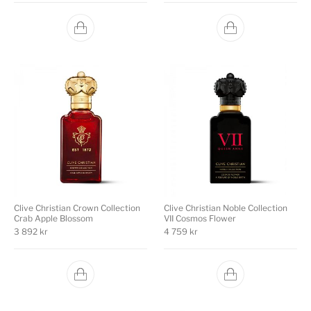
Clive Christian Crown Collection
Clive Christian Noble Collection
Crab Apple Blossom
VII Cosmos Flower
3 892
kr
4 759
kr