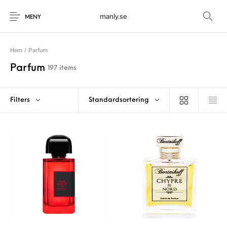
manly.se
MENY
Hem
/
Parfum
Parfum
197 items
Filters
Standardsortering