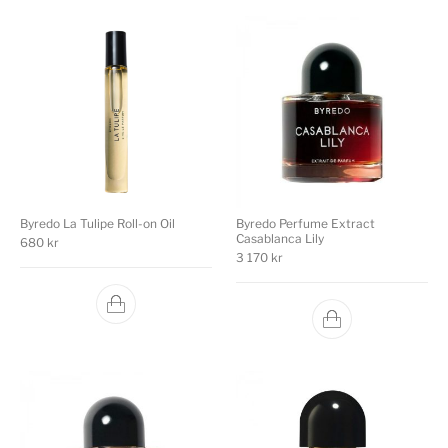
Byredo La Tulipe Roll-on Oil
Byredo Perfume Extract
Casablanca Lily
680
kr
3 170
kr