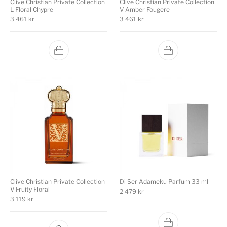
Clive Christian Private Collection
Clive Christian Private Collection
L Floral Chypre
V Amber Fougere
3 461
kr
3 461
kr
Clive Christian Private Collection
Di Ser Adameku Parfum 33 ml
V Fruity Floral
2 479
kr
3 119
kr