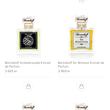
Bortnikoff Scheherazade Extrait
Bortnikoff Sir Winston Extrait de
de Parfum
Parfum
3 665
kr
3 969
kr