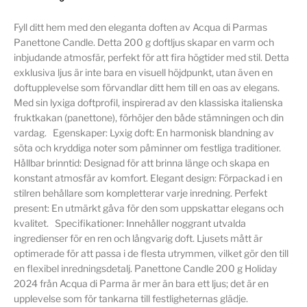
Fyll ditt hem med den eleganta doften av Acqua di Parmas
Panettone Candle. Detta 200 g doftljus skapar en varm och
inbjudande atmosfär, perfekt för att fira högtider med stil. Detta
exklusiva ljus är inte bara en visuell höjdpunkt, utan även en
doftupplevelse som förvandlar ditt hem till en oas av elegans.
Med sin lyxiga doftprofil, inspirerad av den klassiska italienska
fruktkakan (panettone), förhöjer den både stämningen och din
vardag. Egenskaper: Lyxig doft: En harmonisk blandning av
söta och kryddiga noter som påminner om festliga traditioner.
Hållbar brinntid: Designad för att brinna länge och skapa en
konstant atmosfär av komfort. Elegant design: Förpackad i en
stilren behållare som kompletterar varje inredning. Perfekt
present: En utmärkt gåva för den som uppskattar elegans och
kvalitet. Specifikationer: Innehåller noggrant utvalda
ingredienser för en ren och långvarig doft. Ljusets mått är
optimerade för att passa i de flesta utrymmen, vilket gör den till
en flexibel inredningsdetalj. Panettone Candle 200 g Holiday
2024 från Acqua di Parma är mer än bara ett ljus; det är en
upplevelse som för tankarna till festligheternas glädje.