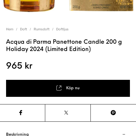
Hem
/
Doft
/
Rumsdoft
/
Doftljus
Acqua di Parma Panettone Candle 200 g
Holiday 2024 (Limited Edition)
965
kr
Köp nu
Beskrivning