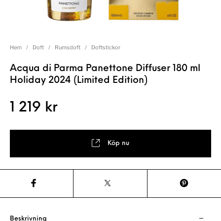
Hem
/
Doft
/
Rumsdoft
/
Doftstickor
Acqua di Parma Panettone Diffuser 180 ml
Holiday 2024 (Limited Edition)
1 219
kr
Köp nu
Beskrivning