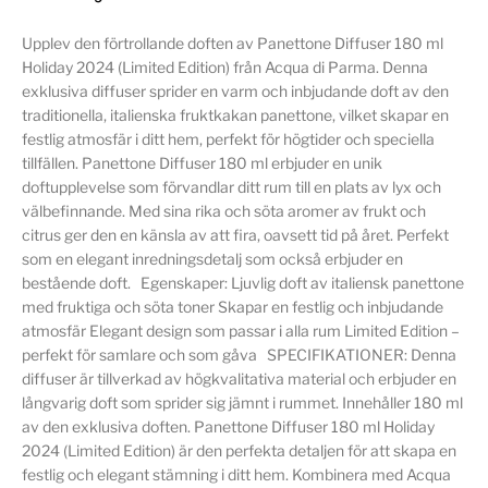
Upplev den förtrollande doften av Panettone Diffuser 180 ml
Holiday 2024 (Limited Edition) från Acqua di Parma. Denna
exklusiva diffuser sprider en varm och inbjudande doft av den
traditionella, italienska fruktkakan panettone, vilket skapar en
festlig atmosfär i ditt hem, perfekt för högtider och speciella
tillfällen. Panettone Diffuser 180 ml erbjuder en unik
doftupplevelse som förvandlar ditt rum till en plats av lyx och
välbefinnande. Med sina rika och söta aromer av frukt och
citrus ger den en känsla av att fira, oavsett tid på året. Perfekt
som en elegant inredningsdetalj som också erbjuder en
bestående doft. Egenskaper: Ljuvlig doft av italiensk panettone
med fruktiga och söta toner Skapar en festlig och inbjudande
atmosfär Elegant design som passar i alla rum Limited Edition –
perfekt för samlare och som gåva SPECIFIKATIONER: Denna
diffuser är tillverkad av högkvalitativa material och erbjuder en
långvarig doft som sprider sig jämnt i rummet. Innehåller 180 ml
av den exklusiva doften. Panettone Diffuser 180 ml Holiday
2024 (Limited Edition) är den perfekta detaljen för att skapa en
festlig och elegant stämning i ditt hem. Kombinera med Acqua